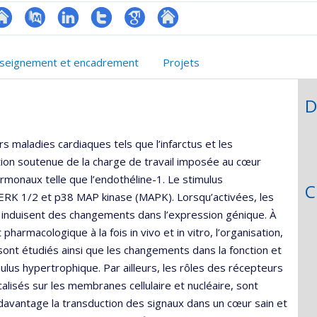
hGate
te
PubMed
LinkedIn
Compte
Google
Autre
eb
Twitter
Scholar
site
seignement et encadrement
Projets
e
web
unité
D
e
echerche
s maladies cardiaques tels que l’infarctus et les
ion soutenue de la charge de travail imposée au cœur
rmonaux telle que l’endothéline-1. Le stimulus
C
e ERK 1/2 et p38 MAP kinase (MAPK). Lorsqu’activées, les
 induisent des changements dans l’expression génique. À
harmacologique à la fois in vivo et in vitro, l’organisation,
sont étudiés ainsi que les changements dans la fonction et
us hypertrophique. Par ailleurs, les rôles des récepteurs
alisés sur les membranes cellulaire et nucléaire, sont
vantage la transduction des signaux dans un cœur sain et