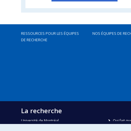
RESSOURCES POUR LES ÉQUIPES
NOS ÉQUIPES DE REC
DE RECHERCHE
La recherche
Université de Montréal
Qui fait qu
C.P. 6128, succursale Centre-ville
Nous trou