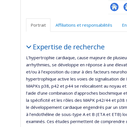
Researc
Si
w
Portrait
Affiliations et responsabilités
En
d
l’
Portrait
d
Expertise de recherche
r
L’hypertrophie cardiaque, cause majeure de plusieur
arrhythmies, se développe en réponse à une élevat
et/ou à l’exposition du cœur à des facteurs neuroho
hypertrophique active les voies de signalisation d
MAPKs p38, p42 et p44 se relocalisent au noyau et
l’aide d’une combinaison d’approches biochimique et p
la spécificité et les rôles des MAPK p42/44 et p38 
le développement cardiaque engendrés par un stimul
à l’endothéline de sous-type A et B (ETA et ETB) loc
examinés. Ces études permettent de comprendre da