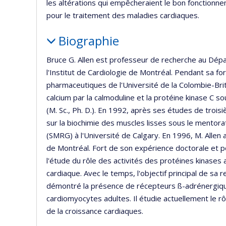
les altérations qui empêcheraient le bon fonctionne
pour le traitement des maladies cardiaques.
Biographie
Bruce G. Allen est professeur de recherche au Dép
l'Institut de Cardiologie de Montréal. Pendant sa 
pharmaceutiques de l'Université de la Colombie-Brita
calcium par la calmoduline et la protéine kinase C so
(M. Sc., Ph. D.). En 1992, après ses études de trois
sur la biochimie des muscles lisses sous le mento
(SMRG) à l'Université de Calgary. En 1996, M. Allen a
de Montréal. Fort de son expérience doctorale et po
l'étude du rôle des activités des protéines kinase
cardiaque. Avec le temps, l'objectif principal de sa
démontré la présence de récepteurs ß-adrénergique
cardiomyocytes adultes. Il étudie actuellement le rô
de la croissance cardiaques.