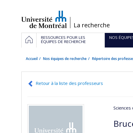
Passer
au
contenu
/
La recherche
Navigation
ACCUEIL
RESSOURCES POUR LES
NOS ÉQUIPE
principale
ÉQUIPES DE RECHERCHE
Accueil
Nos équipes de recherche
Répertoire des professe
Retour à la liste des professeurs
Sciences 
Bruce