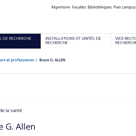
Liens
Répertoire
Facultés
Bibliothèques
Plan campus
externes
S DE RECHERCHE
INSTALLATIONS ET UNITÉS DE
VICE-RECT
RECHERCHE
RECHERCH
urs et professeures
Bruce G. ALLEN
de la santé
 G. Allen