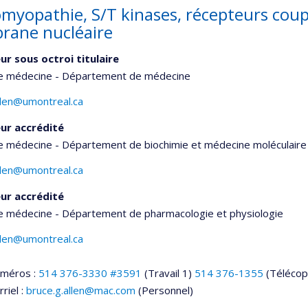
omyopathie, S/T kinases, récepteurs coup
ane nucléaire
ur sous octroi titulaire
de médecine - Département de médecine
llen@umontreal.ca
ur accrédité
e médecine - Département de biochimie et médecine moléculaire
llen@umontreal.ca
ur accrédité
de médecine - Département de pharmacologie et physiologie
llen@umontreal.ca
uméros :
514 376-3330 #3591
(Travail 1)
514 376-1355
(Télécop
riel :
bruce.g.allen@mac.com
(Personnel)