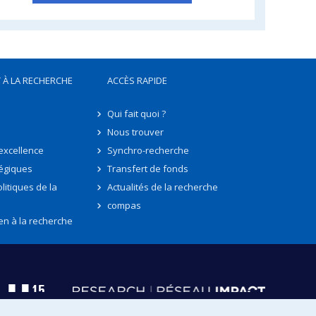
 À LA RECHERCHE
ACCÈS RAPIDE
Qui fait quoi ?
Nous trouver
'excellence
Synchro-recherche
tégiques
Transfert de fonds
litiques de la
Actualités de la recherche
compas
en à la recherche