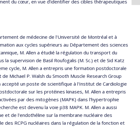
ment du cœur, en vue d’identifier des cibles thérapeutiques
artement de médecine de l'Université de Montréal et à
formation aux cycles supérieurs au Département des sciences
nnique, M. Allen a étudié la régulation du transport du
us la supervision de Basil Roufogalis (M. Sc.) et de Sid Katz
ième cycle, M. Allen a entrepris une formation postdoctorale
rat de Michael P. Walsh du Smooth Muscle Research Group
 accepté un poste de scientifique à l'Institut de Cardiologie
stdoctorale sur les protéines kinases, M. Allen a entrepris
s activées par des mitogènes (MAPK) dans l'hypertrophie
 recherche est devenu la voie p38 MAPK. M. Allen a aussi
 et de l'endothéline sur la membrane nucléaire des
le des RCPG nucléaires dans la régulation de la fonction et