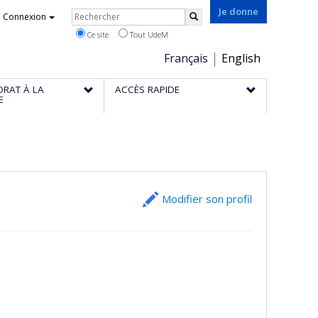
Rechercher
Je donne
Connexion
Rechercher
Ce site
Tout UdeM
Choix
Français
English
de
ORAT À LA
ACCÈS RAPIDE
la
E
langue
Modifier son profil