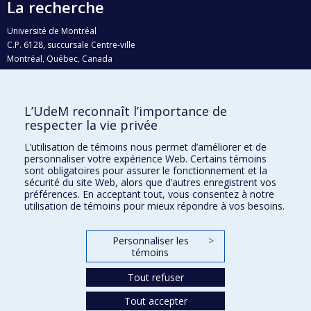
La recherche
Université de Montréal
C.P. 6128, succursale Centre-ville
Montréal, Québec, Canada
H3C 3J7
Courriel:
recherche@umontreal.ca
L’UdeM reconnaît l’importance de
Qui fait quoi?
respecter la vie privée
Nous trouver
L’utilisation de témoins nous permet d’améliorer et de
personnaliser votre expérience Web. Certains témoins
Plan du site
sont obligatoires pour assurer le fonctionnement et la
sécurité du site Web, alors que d’autres enregistrent vos
Accessibilité
préférences. En acceptant tout, vous consentez à notre
utilisation de témoins pour mieux répondre à vos besoins.
Personnaliser les
>
témoins
Tout refuser
Tout accepter