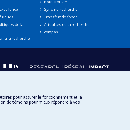
Nous trouver
'excellence
Synchro-recherche
tégiques
Transfert de fonds
litiques de la
Actualités de la recherche
compas
en à la recherche
atoires pour assurer le fonctionnement et la
sation de témoins pour mieux répondre à vos