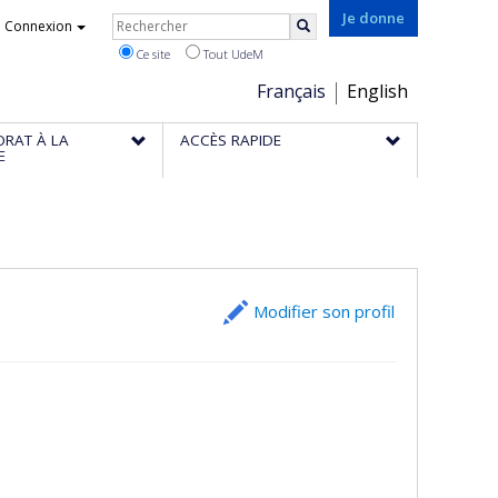
Rechercher
Je donne
Connexion
Rechercher
Ce site
Tout UdeM
Choix
Français
English
de
ORAT À LA
ACCÈS RAPIDE
la
E
langue
Modifier son profil