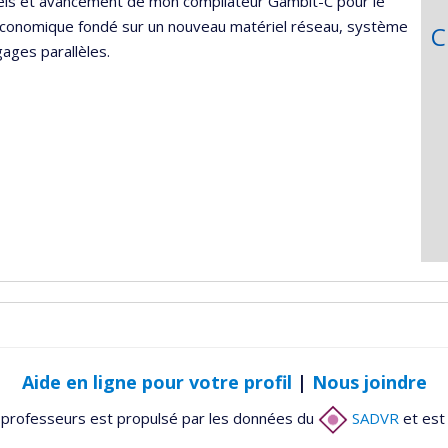
els et avancement de mon compilateur Gambit-C pour le
économique fondé sur un nouveau matériel réseau, système
C
gages parallèles.
Aide en ligne pour votre profil
|
Nous joindre
 professeurs est propulsé par les données du
SADVR
et est