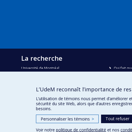
La recherche
Université de Montréal
Qui fait qu
C.P. 6128, succursale Centre-ville
Nous trou
Montréal, Québec, Canada
H3C 3J7
Plan du sit
L’UdeM reconnaît l’importance de resp
Accessibili
Courriel:
recherche@umontreal.ca
L’utilisation de témoins nous permet d’améliorer e
sécurité du site Web, alors que d’autres enregistr
besoins.
Tout refuser
Personnaliser les témoins
>
Voir notre
politique de confidentialité
et nos
condit
Confidentialité
Conditions d’utilisation
Paramètres des 