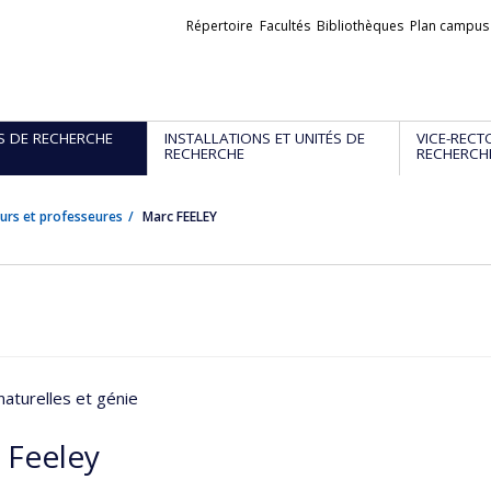
Liens
Répertoire
Facultés
Bibliothèques
Plan campus
externes
S DE RECHERCHE
INSTALLATIONS ET UNITÉS DE
VICE-RECT
RECHERCHE
RECHERCH
urs et professeures
Marc FEELEY
naturelles et génie
 Feeley