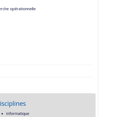
erche opérationnelle
isciplines
Informatique