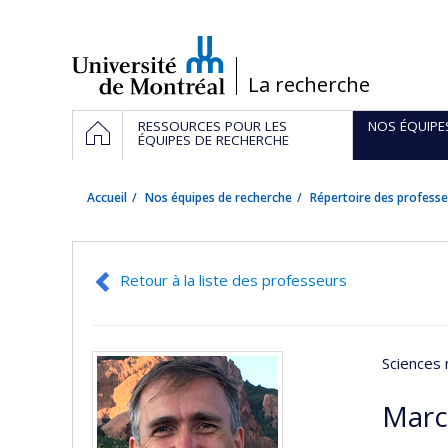
Passer
au
contenu
/
La recherche
Navigation
ACCUEIL
RESSOURCES POUR LES
NOS ÉQUIPE
principale
ÉQUIPES DE RECHERCHE
Accueil
Nos équipes de recherche
Répertoire des professe
Retour à la liste des professeurs
Sciences 
Marc