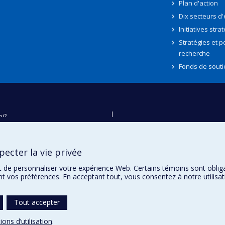
Plan d'action
Dix secteurs d
Initiatives stra
Stratégies et po
recherche
Fonds de souti
oi?
ver
e
ecter la vie privée
té
t de personnaliser votre expérience Web. Certains témoins sont oblig
ent vos préférences. En acceptant tout, vous consentez à notre utili
Tout accepter
ions d’utilisation
.
témoins