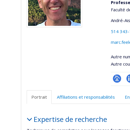
Professe
Faculté d
André-Ai
514 343
marc.fee
Autre nu
Autre cour
Page
L
professi
Portrait
Affiliations et responsabilités
En
(faculté
Portrait
Expertise de recherche