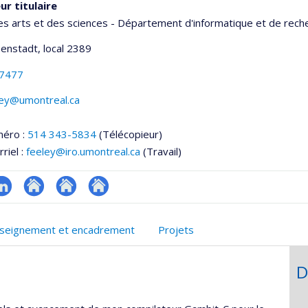
ur titulaire
es arts et des sciences - Département d'informatique et de rech
senstadt
, local 2389
-7477
ley@umontreal.ca
méro :
514 343-5834
(Télécopieur)
riel :
feeley@iro.umontreal.ca
(Travail)
inkedIn
Autre
Autre
Autre
onnelle
site
site
site
seignement et encadrement
Projets
,département,école)
web
web
web
D