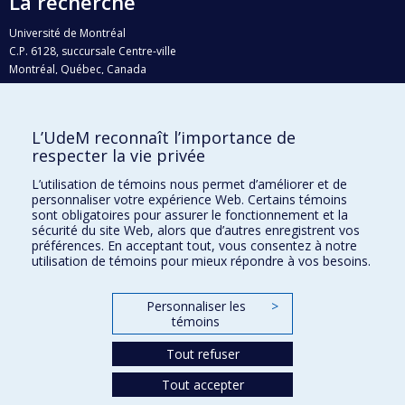
La recherche
Université de Montréal
C.P. 6128, succursale Centre-ville
Montréal, Québec, Canada
H3C 3J7
Courriel:
recherche@umontreal.ca
L’UdeM reconnaît l’importance de
Qui fait quoi?
respecter la vie privée
Nous trouver
L’utilisation de témoins nous permet d’améliorer et de
personnaliser votre expérience Web. Certains témoins
Plan du site
sont obligatoires pour assurer le fonctionnement et la
sécurité du site Web, alors que d’autres enregistrent vos
Accessibilité
préférences. En acceptant tout, vous consentez à notre
utilisation de témoins pour mieux répondre à vos besoins.
Personnaliser les
>
témoins
Tout refuser
Tout accepter