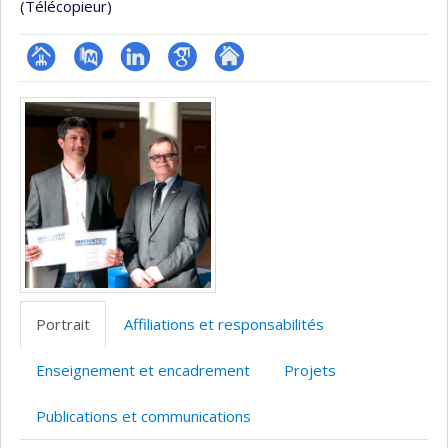
(Télécopieur)
Page
PubMed
LinkedIn
Google
Autre
Médias
professionnelle
Scholar
site
(faculté,département,école)
web
Portrait
Affiliations et responsabilités
Enseignement et encadrement
Projets
Publications et communications