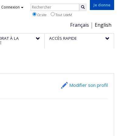
Rechercher
Je donne
Connexion
Rechercher
Ce site
Tout UdeM
Choix
Français
English
de
ORAT À LA
ACCÈS RAPIDE
la
E
langue
Modifier son profil