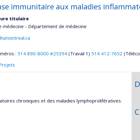
se immunitaire aux maladies inflammat
ure titulaire
de médecine - Département de médecine
i@umontreal.ca
uméros :
514 890-8000 #25394
(Travail 1)
514 412-7652
(Téléco
Projets
D
oires chroniques et des maladies lymphoprolifératives.
C