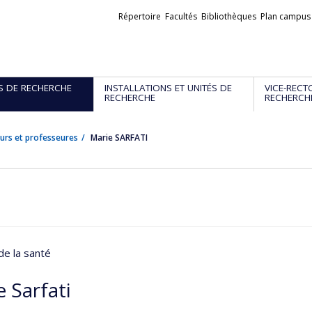
Liens
Répertoire
Facultés
Bibliothèques
Plan campus
externes
S DE RECHERCHE
INSTALLATIONS ET UNITÉS DE
VICE-RECT
RECHERCHE
RECHERCH
urs et professeures
Marie SARFATI
de la santé
 Sarfati