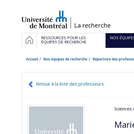
Passer
au
contenu
/
La recherche
Navigation
ACCUEIL
RESSOURCES POUR LES
NOS ÉQUIPE
principale
ÉQUIPES DE RECHERCHE
Accueil
Nos équipes de recherche
Répertoire des professe
Retour à la liste des professeurs
Sciences 
Marie