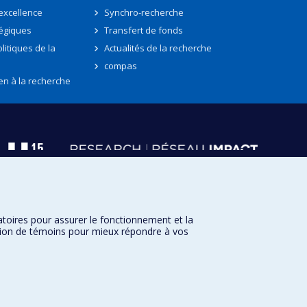
'excellence
Synchro-recherche
tégiques
Transfert de fonds
litiques de la
Actualités de la recherche
compas
en à la recherche
atoires pour assurer le fonctionnement et la
sation de témoins pour mieux répondre à vos
Université de