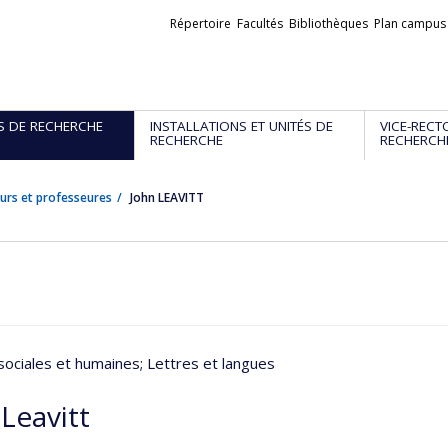
Liens
Répertoire
Facultés
Bibliothèques
Plan campus
externes
S DE RECHERCHE
INSTALLATIONS ET UNITÉS DE
VICE-RECT
RECHERCHE
RECHERCH
urs et professeures
John LEAVITT
sociales et humaines
; Lettres et langues
Leavitt