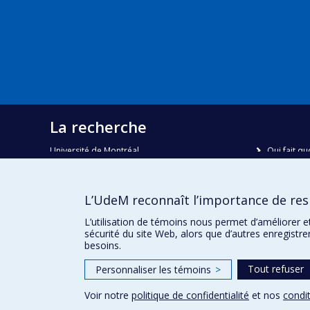
La recherche
Université de Montréal
Qui fait qu
C.P. 6128, succursale Centre-ville
Nous trou
Montréal, Québec, Canada
H3C 3J7
Plan du sit
L’UdeM reconnaît l’importance de resp
Accessibili
Courriel:
recherche@umontreal.ca
L’utilisation de témoins nous permet d’améliorer e
sécurité du site Web, alors que d’autres enregistr
besoins.
Tout refuser
Personnaliser les témoins
>
Voir notre
politique de confidentialité
et nos
condit
Confidentialité
Conditions d’utilisation
Paramètres des 