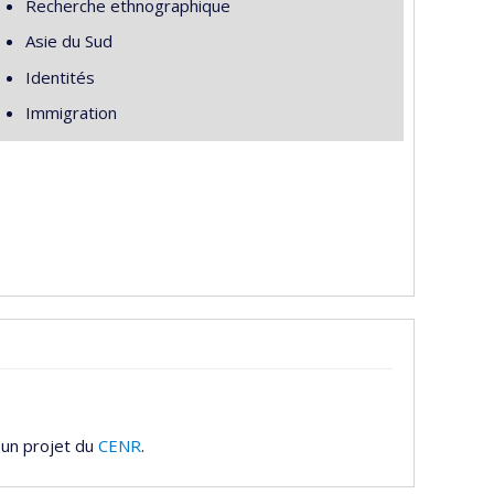
Recherche ethnographique
Asie du Sud
Identités
Immigration
 un projet du
CENR
.