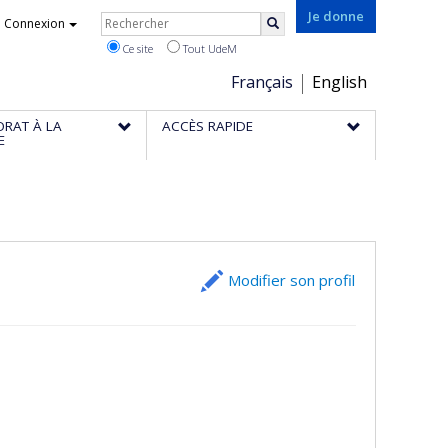
Rechercher
Je donne
Connexion
Rechercher
Ce site
Tout UdeM
Choix
Français
English
de
ORAT À LA
ACCÈS RAPIDE
la
E
langue
Modifier son profil