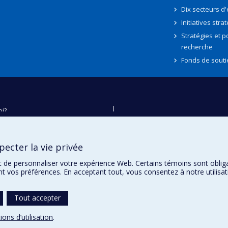
Dix secteurs d
Initiatives stra
Stratégies et po
recherche
Fonds de souti
oi?
ver
e
ecter la vie privée
té
t de personnaliser votre expérience Web. Certains témoins sont oblig
ent vos préférences. En acceptant tout, vous consentez à notre utili
Tout accepter
ions d’utilisation
.
témoins