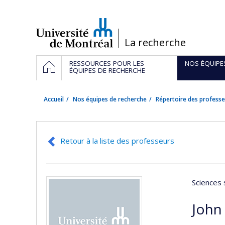
Passer
au
contenu
/
La recherche
Navigation
ACCUEIL
RESSOURCES POUR LES
NOS ÉQUIPE
principale
ÉQUIPES DE RECHERCHE
Accueil
Nos équipes de recherche
Répertoire des professe
Retour à la liste des professeurs
Sciences 
John 