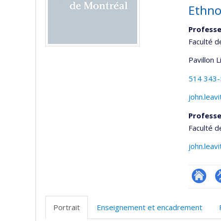
Ethno
Professe
Faculté d
Pavillon 
514 343
john.leav
Professe
Faculté d
john.leav
Researc
P
p
Portrait
Enseignement et encadrement
(