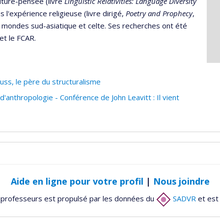
lture-pensée (livre
Linguistic Relativities: Language Diversity
s l'expérience religieuse (livre dirigé,
Poetry and Prophecy
,
 mondes sud-asiatique et celte. Ses recherches ont été
et le FCAR.
ss, le père du structuralisme
nthropologie - Conférence de John Leavitt : Il vient
Aide en ligne pour votre profil
|
Nous joindre
 professeurs est propulsé par les données du
SADVR
et est