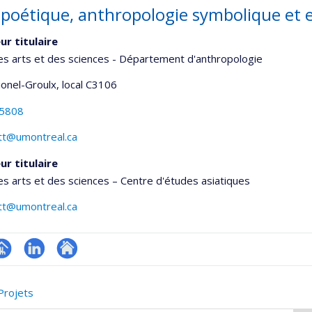
poétique, anthropologie symbolique et 
ur titulaire
es arts et des sciences - Département d'anthropologie
Lionel-Groulx
, local C3106
-5808
itt@umontreal.ca
ur titulaire
es arts et des sciences – Centre d'études asiatiques
itt@umontreal.ca
hGate
age
LinkedIn
Autre
rofessionnelle
site
Projets
faculté,département,école)
web