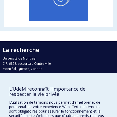
La recherche
Université de Montréal
C.P. 6128, succursale Centre-ville
Montréal, Québec, Canada
H3C 3J7
Courriel:
recherche@umontreal.ca
L’UdeM reconnaît l’importance de
Qui fait quoi?
respecter la vie privée
Nous trouver
L’utilisation de témoins nous permet d’améliorer et de
personnaliser votre expérience Web. Certains témoins
Plan du site
sont obligatoires pour assurer le fonctionnement et la
sécurité du site Web, alors que d’autres enregistrent vos