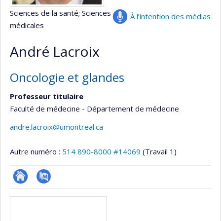
Sciences de la santé
; Sciences
À l’intention des médias
médicales
André Lacroix
Oncologie et glandes
Professeur titulaire
Faculté de médecine - Département de médecine
andre.lacroix@umontreal.ca
Autre numéro :
514 890-8000 #14069
(Travail 1)
Site
PubMed
Médias
web
de