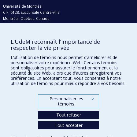
Université de Montréal
C.P. 6128, succursale Centre-ville
Montréal, Québec, Canada
H3C 3J7
Courriel:
recherche@umontreal.ca
L’UdeM reconnaît l’importance de
Qui fait quoi?
respecter la vie privée
Nous trouver
L’utilisation de témoins nous permet d’améliorer et de
personnaliser votre expérience Web. Certains témoins
Plan du site
sont obligatoires pour assurer le fonctionnement et la
sécurité du site Web, alors que d’autres enregistrent vos
Accessibilité
préférences. En acceptant tout, vous consentez à notre
utilisation de témoins pour mieux répondre à vos besoins.
Personnaliser les
>
témoins
Tout refuser
Tout accepter
Confidentialité