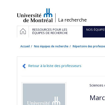
Passer
au
contenu
/
La recherche
Navigation
ACCUEIL
RESSOURCES POUR LES
NOS ÉQUIPE
principale
ÉQUIPES DE RECHERCHE
Accueil
Nos équipes de recherche
Répertoire des professe
Retour à la liste des professeurs
Sciences 
Marc