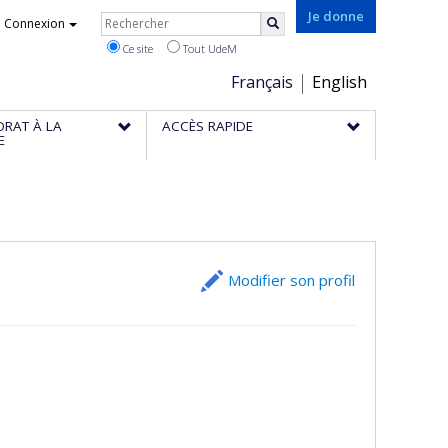
Rechercher
Je donne
Connexion
Rechercher
Ce site
Tout UdeM
Choix
Français
English
de
ORAT À LA
ACCÈS RAPIDE
la
E
langue
Modifier son profil