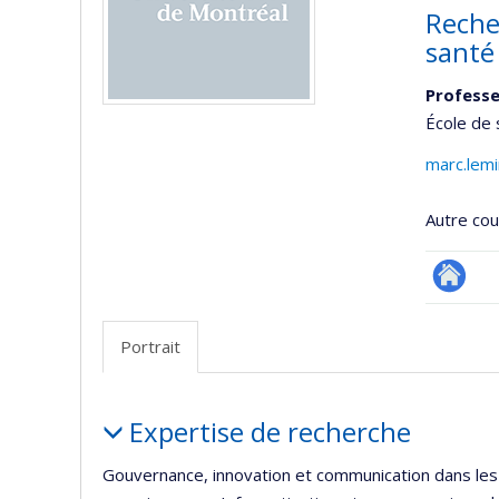
Reche
santé
Professe
École de 
marc.lem
Autre cour
Autre
site
Portrait
web
Portrait
Expertise de recherche
Gouvernance, innovation et communication dans les o