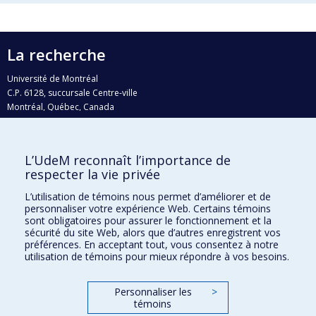
La recherche
Université de Montréal
C.P. 6128, succursale Centre-ville
Montréal, Québec, Canada
H3C 3J7
Courriel:
recherche@umontreal.ca
L’UdeM reconnaît l’importance de
respecter la vie privée
Qui fait quoi?
Nous trouver
L’utilisation de témoins nous permet d’améliorer et de
personnaliser votre expérience Web. Certains témoins
Plan du site
sont obligatoires pour assurer le fonctionnement et la
sécurité du site Web, alors que d’autres enregistrent vos
Accessibilité
préférences. En acceptant tout, vous consentez à notre
utilisation de témoins pour mieux répondre à vos besoins.
Personnaliser les
>
témoins