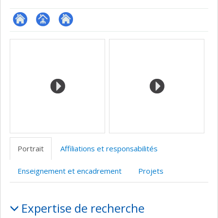
ResearchGate
Page
Site
Médias
professionnelle
web
(faculté,département,école)
de
l’unité
de
recherche
Portrait
Affiliations et responsabilités
Enseignement et encadrement
Projets
Portrait
Expertise de recherche