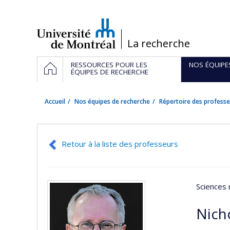
Passer
au
contenu
/
La recherche
Navigation
ACCUEIL
RESSOURCES POUR LES
NOS ÉQUIPE
principale
ÉQUIPES DE RECHERCHE
Accueil
Nos équipes de recherche
Répertoire des professe
Retour à la liste des professeurs
Sciences 
Nich