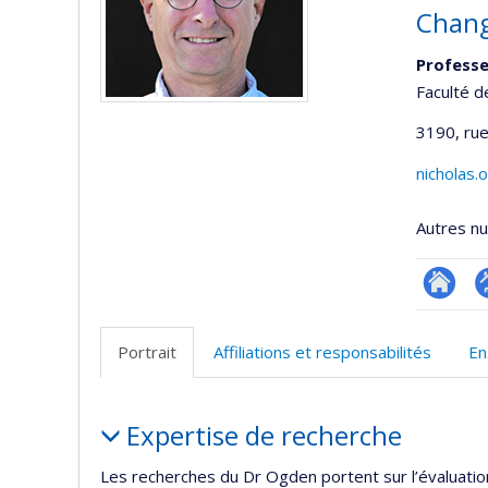
Chang
Professe
Faculté d
3190, rue
nicholas
Autres n
Researc
P
p
Portrait
Affiliations et responsabilités
En
(
Portrait
Expertise de recherche
Les recherches du Dr Ogden portent sur l’évaluation 