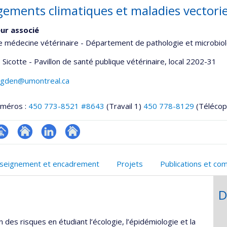
ements climatiques et maladies vectorie
ur associé
e médecine vétérinaire - Département de pathologie et microbio
 Sicotte - Pavillon de santé publique vétérinaire
, local 2202-31
.ogden@umontreal.ca
uméros :
450 773-8521 #8643
(Travail 1)
450 778-8129
(Télécop
hGate
age
Site
LinkedIn
Autre
rofessionnelle
web
site
seignement et encadrement
Projets
Publications et co
faculté,département,école)
de
web
l’unité
D
de
recherche
des risques en étudiant l’écologie, l’épidémiologie et la