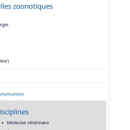
lles zoonotiques
logie
ieur)
mmunications
isciplines
Médecine vétérinaire