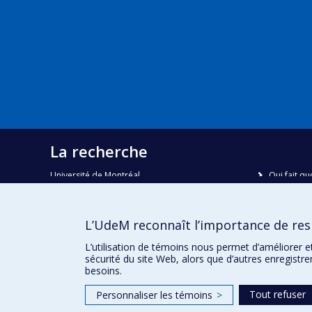
La recherche
Université de Montréal
Qui fait qu
C.P. 6128, succursale Centre-ville
Nous trou
Montréal, Québec, Canada
H3C 3J7
Plan du sit
L’UdeM reconnaît l’importance de resp
Accessibili
Courriel:
recherche@umontreal.ca
L’utilisation de témoins nous permet d’améliorer e
sécurité du site Web, alors que d’autres enregistr
besoins.
Tout refuser
Personnaliser les témoins
>