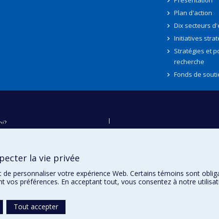
Présentation
Plan d'action
Dix secteurs d
Initiatives stra
Stratégies et po
recherche
Fonds de souti
oi?
ver
e
ecter la vie privée
té
t de personnaliser votre expérience Web. Certains témoins sont oblig
ent vos préférences. En acceptant tout, vous consentez à notre utili
Tout accepter