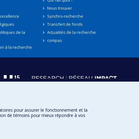
Qui fait quoi ?
Nous trouver
'excellence
Synchro-recherche
tégiques
Transfert de fonds
litiques de la
Actualités de la recherche
compas
en à la recherche
atoires pour assurer le fonctionnement et la
sation de témoins pour mieux répondre à vos