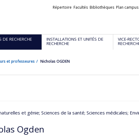
Liens
Répertoire
Facultés
Bibliothèques
Plan campus
externes
S DE RECHERCHE
INSTALLATIONS ET UNITÉS DE
VICE-RECT
RECHERCHE
RECHERCH
urs et professeures
Nicholas OGDEN
naturelles et génie
; Sciences de la santé
; Sciences médicales
; En
olas Ogden