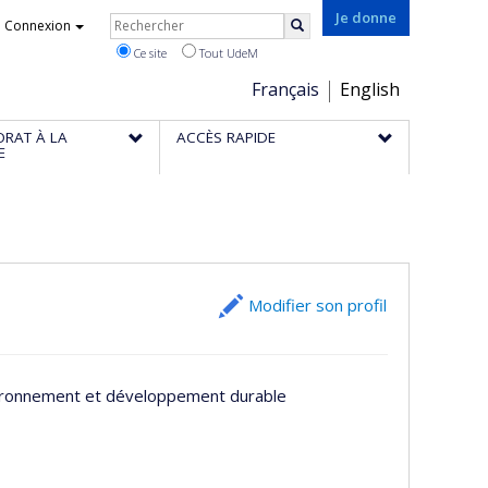
Rechercher
Je donne
Connexion
Rechercher
Ce site
Tout UdeM
Choix
Français
English
de
ORAT À LA
ACCÈS RAPIDE
la
E
langue
Modifier son profil
vironnement et développement durable