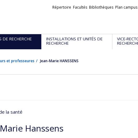
Liens
Répertoire
Facultés
Bibliothèques
Plan campus
externes
S DE RECHERCHE
INSTALLATIONS ET UNITÉS DE
VICE-RECT
RECHERCHE
RECHERCH
urs et professeures
Jean-Marie HANSSENS
de la santé
-Marie Hanssens