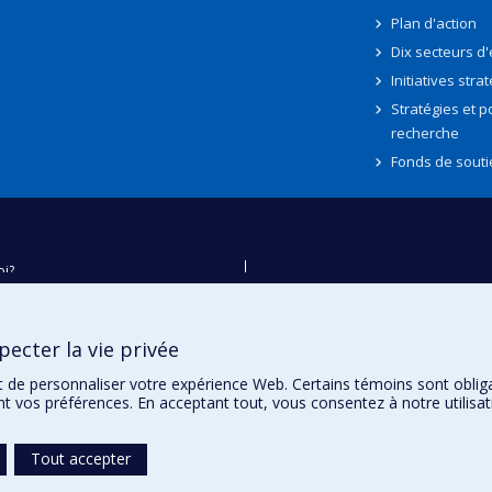
Plan d'action
Dix secteurs d
Initiatives stra
Stratégies et po
recherche
Fonds de souti
oi?
ver
e
ecter la vie privée
té
t de personnaliser votre expérience Web. Certains témoins sont oblig
ent vos préférences. En acceptant tout, vous consentez à notre utili
Tout accepter