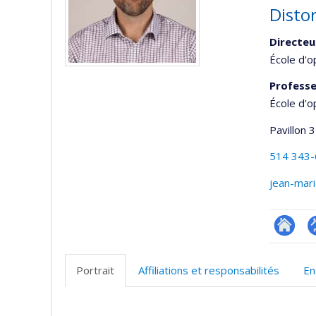
Disto
Directeu
École d'op
Professe
École d'o
Pavillon 3
514 343
jean-mar
Researc
P
p
Portrait
Affiliations et responsabilités
En
(
Portrait