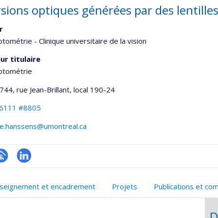
rsions optiques générées par des lentill
r
tométrie - Clinique universitaire de la vision
ur titulaire
ptométrie
744, rue Jean-Brillant
, local 190-24
-6111 #8805
ie.hanssens@umontreal.ca
hGate
age
LinkedIn
rofessionnelle
seignement et encadrement
Projets
Publications et co
faculté,département,école)
D