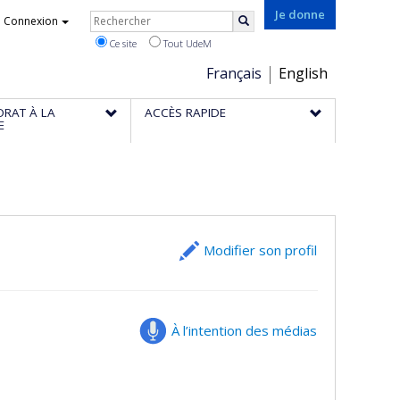
Rechercher
Je donne
Connexion
Rechercher
Ce site
Tout UdeM
Choix
Français
English
de
ORAT À LA
ACCÈS RAPIDE
la
E
langue
Modifier son profil
À l’intention des médias