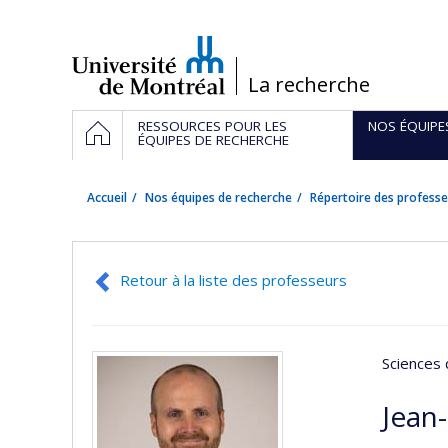
Passer
au
contenu
/
La recherche
Navigation
ACCUEIL
RESSOURCES POUR LES
NOS ÉQUIPE
principale
ÉQUIPES DE RECHERCHE
Accueil
Nos équipes de recherche
Répertoire des professe
Retour à la liste des professeurs
Sciences 
Jean