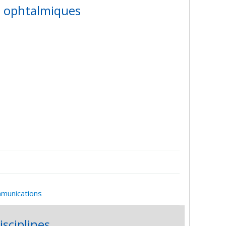
es ophtalmiques
mmunications
isciplines