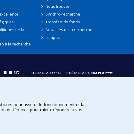
Nous trouver
'excellence
Synchro-recherche
tégiques
Transfert de fonds
litiques de la
Actualités de la recherche
compas
en à la recherche
atoires pour assurer le fonctionnement et la
sation de témoins pour mieux répondre à vos