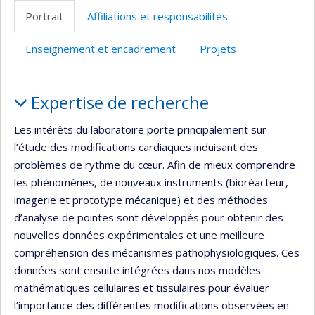
web
site
Portrait
Affiliations et responsabilités
de
web
l’unité
Enseignement et encadrement
Projets
de
recherche
Portrait
Expertise de recherche
Les intérêts du laboratoire porte principalement sur
l’étude des modifications cardiaques induisant des
problèmes de rythme du cœur. Afin de mieux comprendre
les phénomènes, de nouveaux instruments (bioréacteur,
imagerie et prototype mécanique) et des méthodes
d’analyse de pointes sont développés pour obtenir des
nouvelles données expérimentales et une meilleure
compréhension des mécanismes pathophysiologiques. Ces
données sont ensuite intégrées dans nos modèles
mathématiques cellulaires et tissulaires pour évaluer
l’importance des différentes modifications observées en