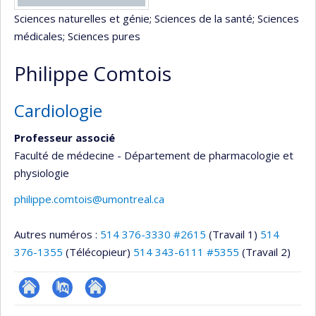
Sciences naturelles et génie
; Sciences de la santé
; Sciences
médicales
; Sciences pures
Philippe Comtois
Cardiologie
Professeur associé
Faculté de médecine - Département de pharmacologie et
physiologie
philippe.comtois@umontreal.ca
Autres numéros :
514 376-3330 #2615
(Travail 1)
514
376-1355
(Télécopieur)
514 343-6111 #5355
(Travail 2)
Site
PubMed
Autre