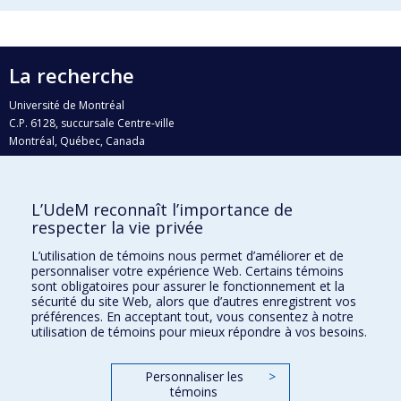
La recherche
Université de Montréal
C.P. 6128, succursale Centre-ville
Montréal, Québec, Canada
H3C 3J7
Courriel:
recherche@umontreal.ca
L’UdeM reconnaît l’importance de
Qui fait quoi?
respecter la vie privée
Nous trouver
L’utilisation de témoins nous permet d’améliorer et de
personnaliser votre expérience Web. Certains témoins
Plan du site
sont obligatoires pour assurer le fonctionnement et la
sécurité du site Web, alors que d’autres enregistrent vos
Accessibilité
préférences. En acceptant tout, vous consentez à notre
utilisation de témoins pour mieux répondre à vos besoins.
Personnaliser les
>
témoins