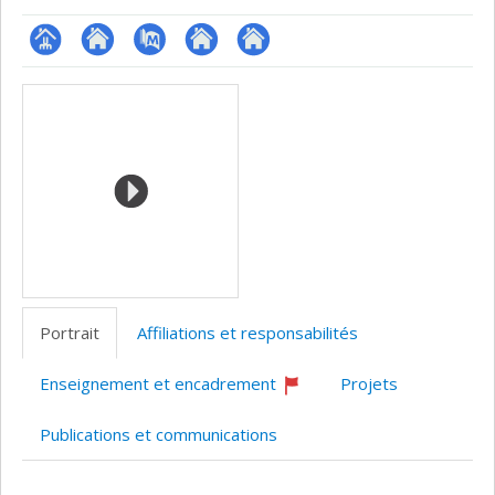
Page
Site
PubMed
Autre
Autre
Médias
professionnelle
web
site
site
(faculté,département,école)
de
web
web
l’unité
de
recherche
Portrait
Affiliations et responsabilités
Enseignement et encadrement
Projets
Ce
professeur
Publications et communications
recrute
Portrait