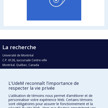
La recherche
Université de Montréal
C.P. 6128, succursale Centre-ville
Montréal, Québec, Canada
H3C 3J7
Courriel:
recherche@umontreal.ca
L’UdeM reconnaît l’importance de
Qui fait quoi?
respecter la vie privée
Nous trouver
L’utilisation de témoins nous permet d’améliorer et de
personnaliser votre expérience Web. Certains témoins
Plan du site
sont obligatoires pour assurer le fonctionnement et la
sécurité du site Web, alors que d’autres enregistrent vos