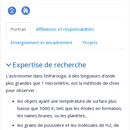
Page
Site
professionnelle
web
Portrait
Affiliations et responsabilités
(faculté,département,école)
de
l’unité
Enseignement et encadrement
Projets
de
recherche
Portrait
Expertise de recherche
L'astronomie dans l'infrarouge, à des longueurs d'onde
plus grandes que 1 micromètre, est la méthode de choix
pour observer :
les objets ayant une température de surface plus
basse que 3000 K, tels que les étoiles en formation,
les naines brunes, ou les planètes,
les grains de poussière et les molécules de H2, de