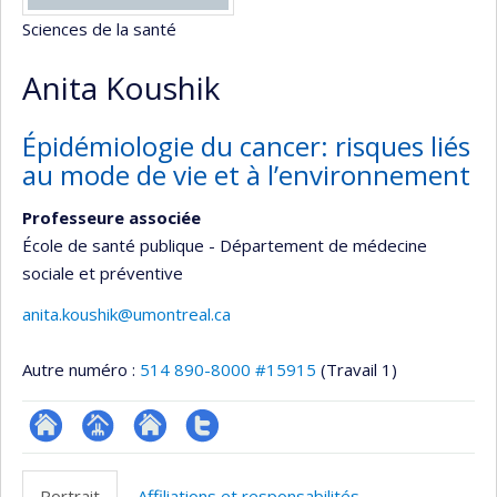
Sciences de la santé
Anita Koushik
Épidémiologie du cancer: risques liés
au mode de vie et à l’environnement
Professeure associée
École de santé publique - Département de médecine
sociale et préventive
anita.koushik@umontreal.ca
Autre numéro :
514 890-8000 #15915
(Travail 1)
ResearchGate
Page
Site
Compte
professionnelle
web
Twitter
Portrait
Affiliations et responsabilités