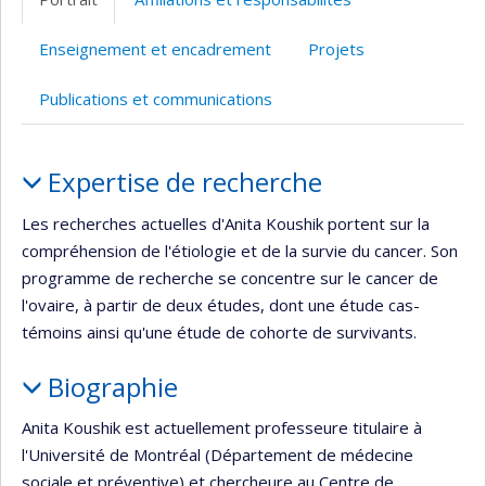
(faculté,département,école)
de
l’unité
Enseignement et encadrement
Projets
de
recherche
Publications et communications
Portrait
Expertise de recherche
Les recherches actuelles d'Anita Koushik portent sur la
compréhension de l'étiologie et de la survie du cancer. Son
programme de recherche se concentre sur le cancer de
l'ovaire, à partir de deux études, dont une étude cas-
témoins ainsi qu'une étude de cohorte de survivants.
Biographie
Anita Koushik est actuellement professeure titulaire à
l'Université de Montréal (Département de médecine
sociale et préventive) et chercheure au Centre de