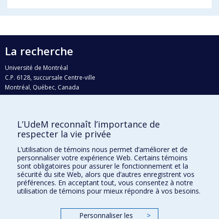
La recherche
Université de Montréal
C.P. 6128, succursale Centre-ville
Montréal, Québec, Canada
H3C 3J7
Courriel:
recherche@umontreal.ca
L’UdeM reconnaît l’importance de
Qui fait quoi?
respecter la vie privée
Nous trouver
L’utilisation de témoins nous permet d’améliorer et de
personnaliser votre expérience Web. Certains témoins
Plan du site
sont obligatoires pour assurer le fonctionnement et la
sécurité du site Web, alors que d’autres enregistrent vos
Accessibilité
préférences. En acceptant tout, vous consentez à notre
utilisation de témoins pour mieux répondre à vos besoins.
Personnaliser les
>