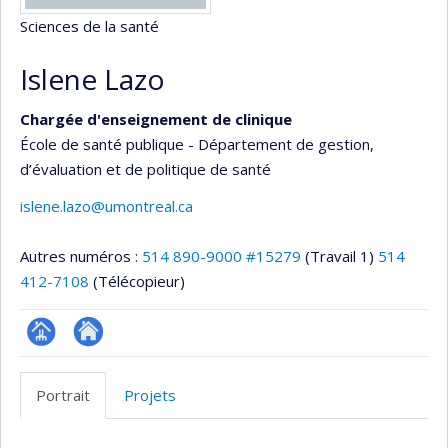
Sciences de la santé
Islene Lazo
Chargée d'enseignement de clinique
École de santé publique - Département de gestion,
d’évaluation et de politique de santé
islene.lazo@umontreal.ca
Autres numéros :
514 890-9000 #15279
(Travail 1)
514
412-7108
(Télécopieur)
Page
Site
professionnelle
web
Portrait
Projets
(faculté,département,école)
de
l’unité