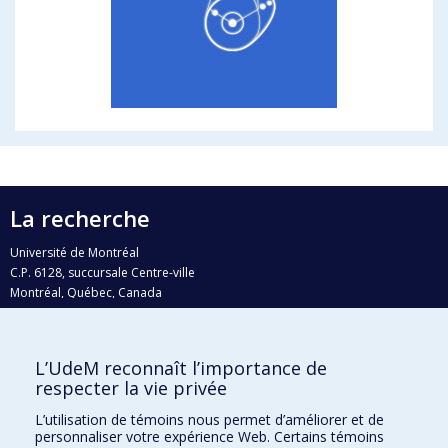
La recherche
Université de Montréal
C.P. 6128, succursale Centre-ville
Montréal, Québec, Canada
H3C 3J7
Courriel:
recherche@umontreal.ca
L’UdeM reconnaît l’importance de
Qui fait quoi?
respecter la vie privée
Nous trouver
L’utilisation de témoins nous permet d’améliorer et de
personnaliser votre expérience Web. Certains témoins