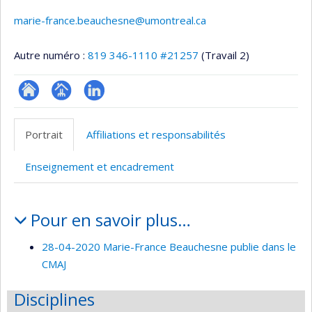
marie-france.beauchesne@umontreal.ca
Autre numéro :
819 346-1110 #21257
(Travail 2)
ResearchGate
Page
LinkedIn
professionnelle
Portrait
Affiliations et responsabilités
(faculté,département,école)
Enseignement et encadrement
Portrait
Pour en savoir plus…
28-04-2020 Marie-France Beauchesne publie dans le
CMAJ
Disciplines