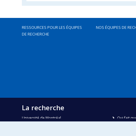
RESSOURCES POUR LES ÉQUIPES
NOS ÉQUIPES DE REC
DE RECHERCHE
La recherche
Université de Montréal
Qui fait qu
C.P. 6128, succursale Centre-ville
Nous trou
Montréal, Québec, Canada