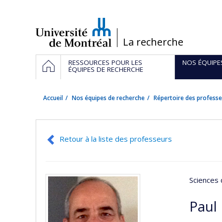
Passer
au
contenu
/
La recherche
Navigation
ACCUEIL
RESSOURCES POUR LES
NOS ÉQUIPE
principale
ÉQUIPES DE RECHERCHE
Accueil
Nos équipes de recherche
Répertoire des professe
Retour à la liste des professeurs
Sciences 
Paul 