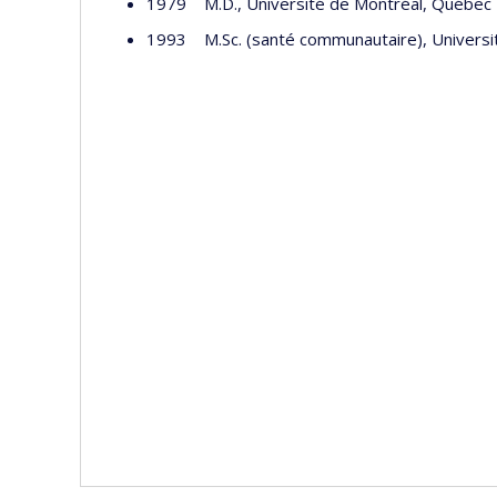
1979 M.D., Université de Montréal, Québec
1993 M.Sc. (santé communautaire), Universi