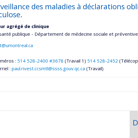
veillance des maladies à déclarations obli
culose.
ur agrégé de clinique
santé publique - Département de médecine sociale et préventive
st@umontreal.ca
uméros :
514 528-2400 #3678
(Travail 1)
514 528-2452
(Télécop
riel :
paul.rivest.ccsmtl@ssss.gouv.qc.ca
(Travail)
onnelle
,département,école)
D