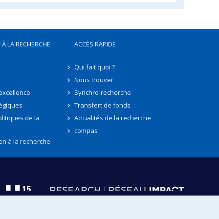
 À LA RECHERCHE
ACCÈS RAPIDE
Qui fait quoi ?
Nous trouver
'excellence
Synchro-recherche
tégiques
Transfert de fonds
litiques de la
Actualités de la recherche
compas
en à la recherche