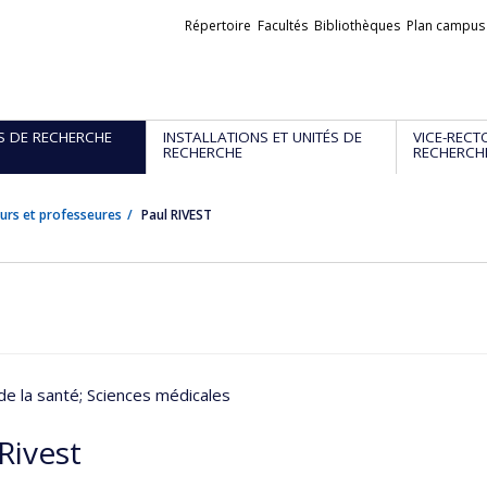
Liens
Répertoire
Facultés
Bibliothèques
Plan campus
externes
S DE RECHERCHE
INSTALLATIONS ET UNITÉS DE
VICE-RECT
RECHERCHE
RECHERCH
urs et professeures
Paul RIVEST
de la santé
; Sciences médicales
Rivest