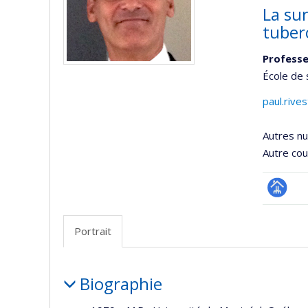
La sur
tuber
Professe
École de 
paul.rive
Autres n
Autre cour
Page
professi
Portrait
(faculté
Portrait
Biographie