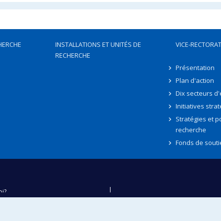
HERCHE
INSTALLATIONS ET UNITÉS DE
VICE-RECTORAT
RECHERCHE
Présentation
Plan d'action
Dix secteurs d
Initiatives stra
Stratégies et po
recherche
Fonds de souti
oi?
ver