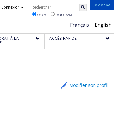
Rechercher
Je donne
Connexion
Rechercher
Ce site
Tout UdeM
Choix
Français
English
de
ORAT À LA
ACCÈS RAPIDE
la
E
langue
Modifier son profil