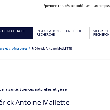
Liens
Répertoire
Facultés
Bibliothèques
Plan campus
externes
S DE RECHERCHE
INSTALLATIONS ET UNITÉS DE
VICE-RECT
RECHERCHE
RECHERCH
urs et professeures
Frédérick Antoine MALLETTE
de la santé
; Sciences naturelles et génie
érick Antoine Mallette