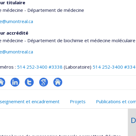
ur titulaire
de médecine - Département de médecine
te@umontreal.ca
ur accrédité
e médecine - Département de biochimie et médecine moléculaire
te@umontreal.ca
uméros :
514 252-3400 #3338
(Laboratoire)
514 252-3400 #334
te
LinkedIn
Compte
Google
Autre
onnelle
eb
Twitter
Scholar
site
seignement et encadrement
Projets
Publications et co
,département,école)
e
web
unité
D
e
echerche