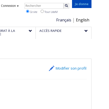
Rechercher
Je donne
Connexion
Rechercher
Ce site
Tout UdeM
Choix
Français
English
de
ORAT À LA
ACCÈS RAPIDE
la
E
langue
Modifier son profil