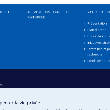
HERCHE
INSTALLATIONS ET UNITÉS DE
VICE-RECTORAT
RECHERCHE
Présentation
Plan d'action
Dix secteurs d
Initiatives stra
Stratégies et po
recherche
Fonds de souti
oi?
ver
e
ecter la vie privée
té