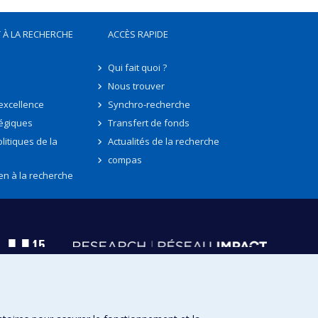
 À LA RECHERCHE
ACCÈS RAPIDE
Qui fait quoi ?
Nous trouver
'excellence
Synchro-recherche
tégiques
Transfert de fonds
litiques de la
Actualités de la recherche
compas
en à la recherche