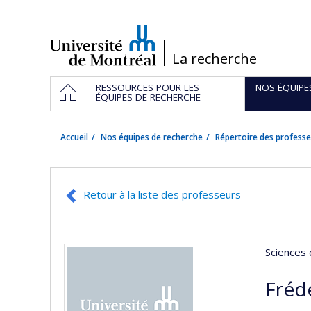
Passer
au
contenu
/
La recherche
Navigation
ACCUEIL
RESSOURCES POUR LES
NOS ÉQUIPE
principale
ÉQUIPES DE RECHERCHE
Accueil
Nos équipes de recherche
Répertoire des professe
Retour à la liste des professeurs
Sciences 
Fréd