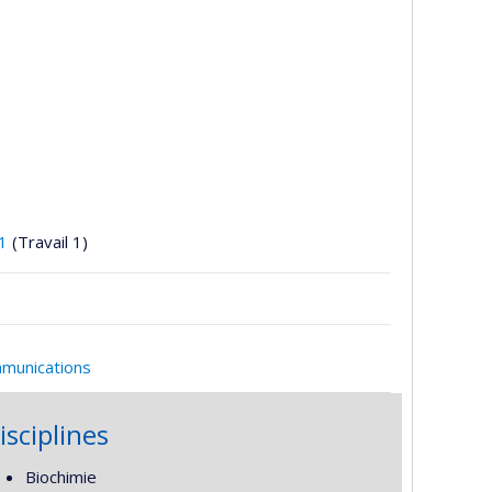
1
(Travail 1)
mmunications
isciplines
Biochimie