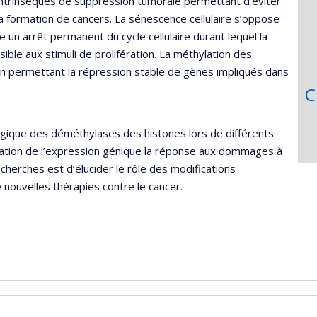
ntrinsèques de suppression tumorale permettant d’éviter
la formation de cancers. La sénescence cellulaire s’oppose
un arrêt permanent du cycle cellulaire durant lequel la
ble aux stimuli de prolifération. La méthylation des
 en permettant la répression stable de gènes impliqués dans
C
ogique des déméthylases des histones lors de différents
égulation de l’expression génique la réponse aux dommages à
echerches est d’élucider le rôle des modifications
nouvelles thérapies contre le cancer.