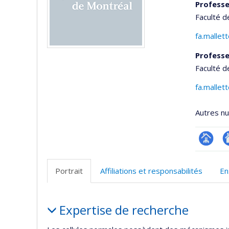
Professe
Faculté 
fa.mallet
Professe
Faculté d
fa.mallet
Autres n
Page
Si
professi
w
Portrait
Affiliations et responsabilités
En
(faculté
d
l’
Portrait
d
Expertise de recherche
r