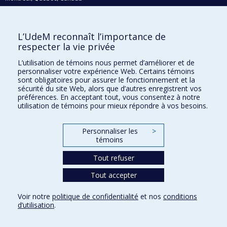
H3C 3J7
Courriel:
recherche@umontreal.ca
L’UdeM reconnaît l’importance de
Qui fait quoi?
respecter la vie privée
Nous trouver
L’utilisation de témoins nous permet d’améliorer et de
personnaliser votre expérience Web. Certains témoins
Plan du site
sont obligatoires pour assurer le fonctionnement et la
sécurité du site Web, alors que d’autres enregistrent vos
Accessibilité
préférences. En acceptant tout, vous consentez à notre
utilisation de témoins pour mieux répondre à vos besoins.
Personnaliser les
>
témoins
Tout refuser
Tout accepter
Confidentialité
Voir notre
politique de confidentialité
et nos
conditions
Conditions d’utilisation
d’utilisation
.
Paramètres des témoins
Université de