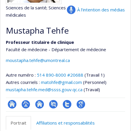
Sciences de la santé
; Sciences
À l’intention des médias
médicales
Mustapha Tehfe
Professeur titulaire de clinique
Faculté de médecine - Département de médecine
moustapha.tehfe@umontreal.ca
Autre numéro :
514 890-8000 #20688
(Travail 1)
Autres courriels :
matohfe@gmail.com
(Personnel)
mustapha.tehfe.med@ssss.gouv.qc.ca
(Travail)
ResearchGate
Page
Site
PubMed
Compte
Google
professionnelle
web
Twitter
Scholar
Portrait
Affiliations et responsabilités
(faculté,département,école)
de