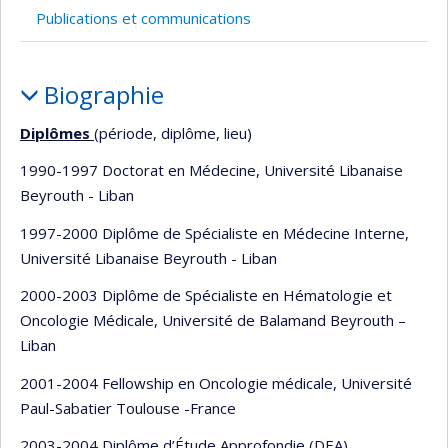
l’unité
Publications et communications
de
recherche
Portrait
Biographie
Diplômes
(période, diplôme, lieu)
1990-1997 Doctorat en Médecine, Université Libanaise
Beyrouth - Liban
1997-2000 Diplôme de Spécialiste en Médecine Interne,
Université Libanaise Beyrouth - Liban
2000-2003 Diplôme de Spécialiste en Hématologie et
Oncologie Médicale, Université de Balamand Beyrouth –
Liban
2001-2004 Fellowship en Oncologie médicale, Université
Paul-Sabatier Toulouse -France
2003-2004 Diplôme d’Étude Approfondie (DEA)