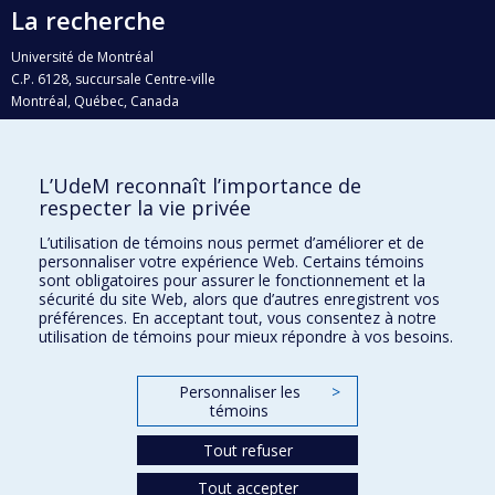
La recherche
Université de Montréal
C.P. 6128, succursale Centre-ville
Montréal, Québec, Canada
H3C 3J7
Courriel:
recherche@umontreal.ca
L’UdeM reconnaît l’importance de
Qui fait quoi?
respecter la vie privée
Nous trouver
L’utilisation de témoins nous permet d’améliorer et de
personnaliser votre expérience Web. Certains témoins
Plan du site
sont obligatoires pour assurer le fonctionnement et la
sécurité du site Web, alors que d’autres enregistrent vos
Accessibilité
préférences. En acceptant tout, vous consentez à notre
utilisation de témoins pour mieux répondre à vos besoins.
Personnaliser les
>
témoins
Tout refuser
Tout accepter