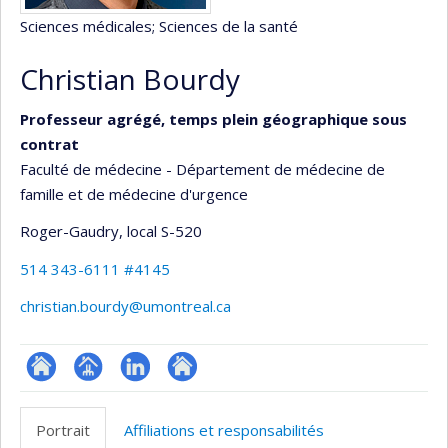
Sciences médicales
; Sciences de la santé
Christian Bourdy
Professeur agrégé, temps plein géographique sous
contrat
Faculté de médecine - Département de médecine de
famille et de médecine d'urgence
Roger-Gaudry
, local S-520
514 343-6111 #4145
christian.bourdy@umontreal.ca
ResearchGate
Page
LinkedIn
Autre
professionnelle
site
Portrait
Affiliations et responsabilités
(faculté,département,école)
web