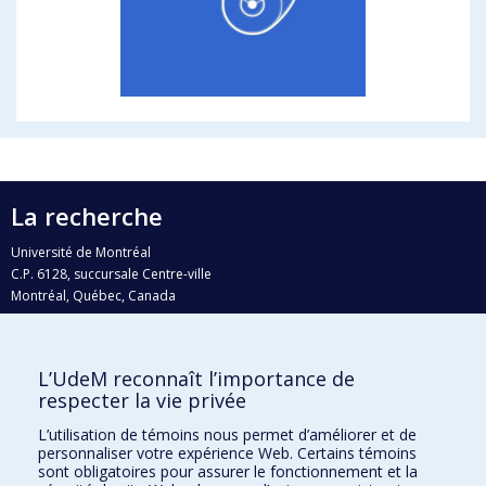
La recherche
Université de Montréal
C.P. 6128, succursale Centre-ville
Montréal, Québec, Canada
H3C 3J7
Courriel:
recherche@umontreal.ca
L’UdeM reconnaît l’importance de
Qui fait quoi?
respecter la vie privée
Nous trouver
L’utilisation de témoins nous permet d’améliorer et de
personnaliser votre expérience Web. Certains témoins
Plan du site
sont obligatoires pour assurer le fonctionnement et la