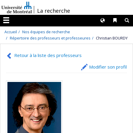
Passer
/
La recherche
au
contenu
Langues
Liens 
R
Menu
Accueil
Nos équipes de recherche
Répertoire des professeurs et professeures
Christian BOURDY
Retour à la liste des professeurs
Modifier son profil