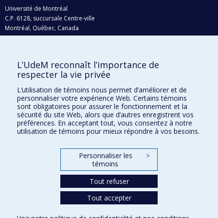
Université de Montréal
C.P. 6128, succursale Centre-ville
Montréal, Québec, Canada
H3C 3J7
Courriel:
recherche@umontreal.ca
L’UdeM reconnaît l’importance de
Qui fait quoi?
respecter la vie privée
Nous trouver
L’utilisation de témoins nous permet d’améliorer et de
personnaliser votre expérience Web. Certains témoins
Plan du site
sont obligatoires pour assurer le fonctionnement et la
sécurité du site Web, alors que d’autres enregistrent vos
Accessibilité
préférences. En acceptant tout, vous consentez à notre
utilisation de témoins pour mieux répondre à vos besoins.
Personnaliser les
>
témoins
Tout refuser
Tout accepter
Confidentialité