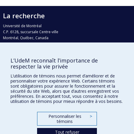
La recherche
Université de Montréal
C.P. 6128, succursale Centre-ville
Montréal, Québec, Canada
H3C 3J7
Courriel:
recherche@umontreal.ca
L’UdeM reconnaît l’importance de
Qui fait quoi?
respecter la vie privée
Nous trouver
L’utilisation de témoins nous permet d’améliorer et de
personnaliser votre expérience Web. Certains témoins
Plan du site
sont obligatoires pour assurer le fonctionnement et la
sécurité du site Web, alors que d’autres enregistrent vos
Accessibilité
préférences. En acceptant tout, vous consentez à notre
utilisation de témoins pour mieux répondre à vos besoins.
Personnaliser les
>
témoins
Tout refuser