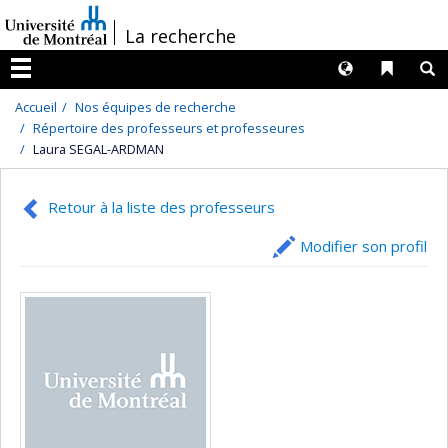
Passer
/
La recherche
au
contenu
Langues
Liens 
R
Menu
Accueil
Nos équipes de recherche
Répertoire des professeurs et professeures
Laura SEGAL-ARDMAN
Retour à la liste des professeurs
Modifier son profil