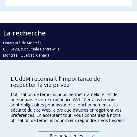
La recherche
Université de Montréal
C.P. 6128, succursale Centre-ville
Montréal, Québec, Canada
H3C 3J7
Courriel:
recherche@umontreal.ca
L’UdeM reconnaît l’importance de
Qui fait quoi?
respecter la vie privée
Nous trouver
L’utilisation de témoins nous permet d’améliorer et de
personnaliser votre expérience Web. Certains témoins
Plan du site
sont obligatoires pour assurer le fonctionnement et la
sécurité du site Web, alors que d’autres enregistrent vos
Accessibilité
préférences. En acceptant tout, vous consentez à notre
utilisation de témoins pour mieux répondre à vos besoins.
Personnaliser les
>