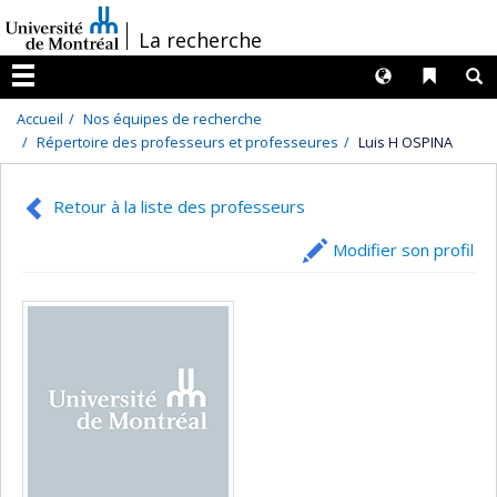
Passer
/
La recherche
au
contenu
Langues
Liens 
R
Menu
Accueil
Nos équipes de recherche
Répertoire des professeurs et professeures
Luis H OSPINA
Retour à la liste des professeurs
Modifier son profil