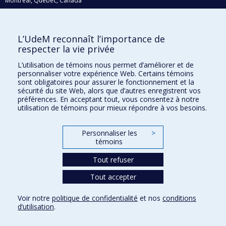
Montréal, Québec, Canada
H3C 3J7
Courriel:
recherche@umontreal.ca
L’UdeM reconnaît l’importance de
Qui fait quoi?
respecter la vie privée
Nous trouver
L’utilisation de témoins nous permet d’améliorer et de
personnaliser votre expérience Web. Certains témoins
Plan du site
sont obligatoires pour assurer le fonctionnement et la
sécurité du site Web, alors que d’autres enregistrent vos
Accessibilité
préférences. En acceptant tout, vous consentez à notre
utilisation de témoins pour mieux répondre à vos besoins.
Personnaliser les
>
témoins
Tout refuser
Tout accepter
Confidentialité
Voir notre
politique de confidentialité
et nos
conditions
Conditions d’utilisation
d’utilisation
.
Paramètres des témoins
Université de