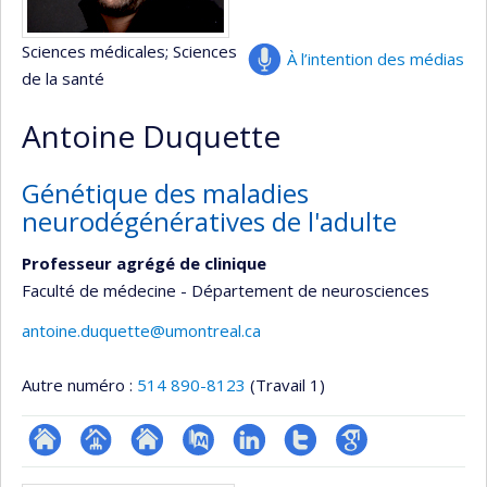
Sciences médicales
; Sciences
À l’intention des médias
de la santé
Antoine Duquette
Génétique des maladies
neurodégénératives de l'adulte
Professeur agrégé de clinique
Faculté de médecine - Département de neurosciences
antoine.duquette@umontreal.ca
Autre numéro :
514 890-8123
(Travail 1)
ResearchGate
Page
Site
PubMed
LinkedIn
Compte
Google