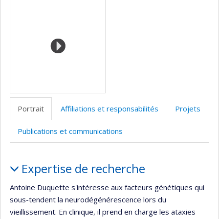
Médias
professionnelle
web
Twitter
Scholar
(faculté,département,école)
de
l’unité
de
recherche
Portrait
Affiliations et responsabilités
Projets
Publications et communications
Portrait
Expertise de recherche
Antoine Duquette s'intéresse aux facteurs génétiques qui
sous-tendent la neurodégénérescence lors du
vieillissement. En clinique, il prend en charge les ataxies