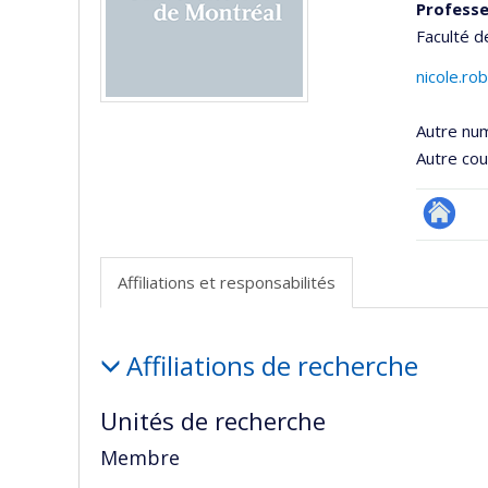
Professe
Faculté 
nicole.ro
Autre nu
Autre cour
Researc
Affiliations et responsabilités
Affiliations
Affiliations de recherche
et
responsabilités
Unités de recherche
Membre