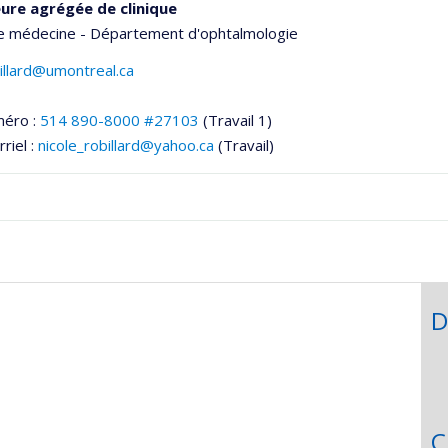
ure agrégée de clinique
de médecine - Département d'ophtalmologie
billard@umontreal.ca
méro :
514 890-8000 #27103
(Travail 1)
riel :
nicole_robillard@yahoo.ca
(Travail)
hGate
D
C