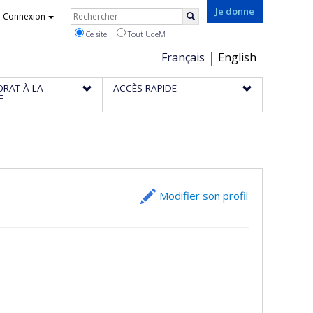
Rechercher
Je donne
Connexion
Rechercher
Ce site
Tout UdeM
Choix
Français
English
de
ORAT À LA
ACCÈS RAPIDE
la
E
langue
Modifier son profil