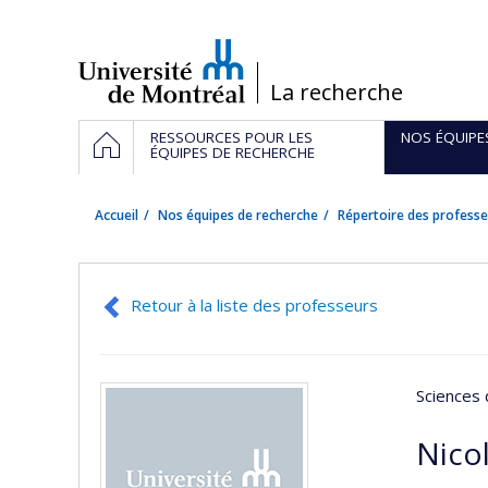
Passer
au
contenu
/
La recherche
Navigation
ACCUEIL
RESSOURCES POUR LES
NOS ÉQUIPE
principale
ÉQUIPES DE RECHERCHE
Accueil
Nos équipes de recherche
Répertoire des professe
Retour à la liste des professeurs
Sciences 
Nicol