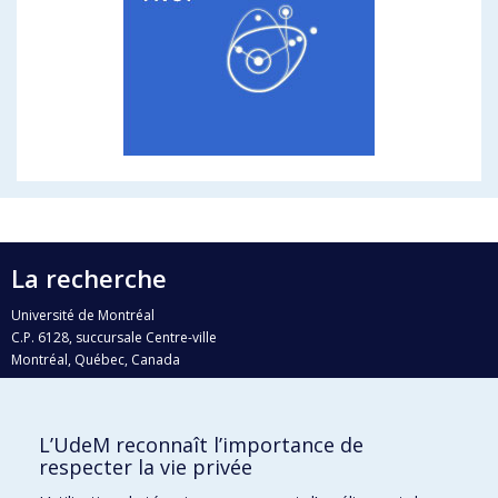
La recherche
Université de Montréal
C.P. 6128, succursale Centre-ville
Montréal, Québec, Canada
H3C 3J7
Courriel:
recherche@umontreal.ca
L’UdeM reconnaît l’importance de
Qui fait quoi?
respecter la vie privée