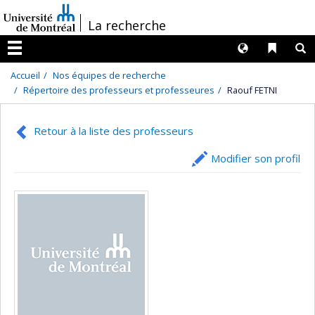
Passer
/
La recherche
au
contenu
Langues
Liens 
R
Menu
Accueil
Nos équipes de recherche
Répertoire des professeurs et professeures
Raouf FETNI
Retour à la liste des professeurs
Modifier son profil