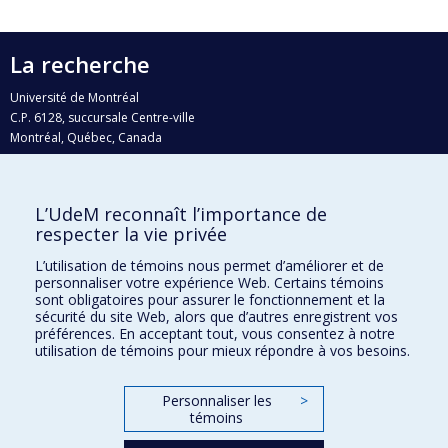
La recherche
Université de Montréal
C.P. 6128, succursale Centre-ville
Montréal, Québec, Canada
H3C 3J7
Courriel:
recherche@umontreal.ca
L’UdeM reconnaît l’importance de
Qui fait quoi?
respecter la vie privée
Nous trouver
L’utilisation de témoins nous permet d’améliorer et de
personnaliser votre expérience Web. Certains témoins
Plan du site
sont obligatoires pour assurer le fonctionnement et la
sécurité du site Web, alors que d’autres enregistrent vos
Accessibilité
préférences. En acceptant tout, vous consentez à notre
utilisation de témoins pour mieux répondre à vos besoins.
Personnaliser les
>
témoins