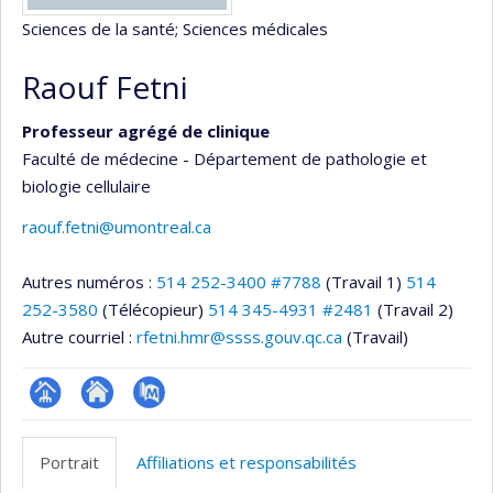
Sciences de la santé
; Sciences médicales
Raouf Fetni
Professeur agrégé de clinique
Faculté de médecine - Département de pathologie et
biologie cellulaire
raouf.fetni@umontreal.ca
Autres numéros :
514 252-3400 #7788
(Travail 1)
514
252-3580
(Télécopieur)
514 345-4931 #2481
(Travail 2)
Autre courriel :
rfetni.hmr@ssss.gouv.qc.ca
(Travail)
Page
Site
PubMed
professionnelle
web
Portrait
Affiliations et responsabilités
(faculté,département,école)
de