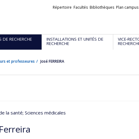
Liens
Répertoire
Facultés
Bibliothèques
Plan campus
externes
S DE RECHERCHE
INSTALLATIONS ET UNITÉS DE
VICE-RECT
RECHERCHE
RECHERCH
urs et professeures
José FERREIRA
de la santé
; Sciences médicales
Ferreira