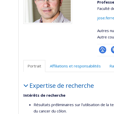
Professe
Faculté d
jose.ferr
Autres n
Autre cour
Page
P
professi
Portrait
Affiliations et responsabilités
Ra
(faculté
Portrait
Expertise de recherche
Intérêts de recherche
Résultats préliminaires sur l’utilisation de la 
du cancer du côlon.