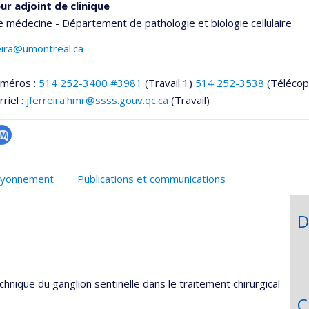
ur adjoint de clinique
e médecine - Département de pathologie et biologie cellulaire
eira@umontreal.ca
uméros :
514 252-3400 #3981
(Travail 1)
514 252-3538
(Télécop
riel :
jferreira.hmr@ssss.gouv.qc.ca
(Travail)
ubMed
onnelle
yonnement
Publications et communications
,département,école)
D
technique du ganglion sentinelle dans le traitement chirurgical
C