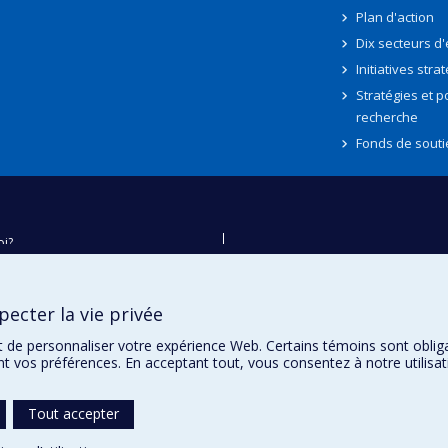
Plan d'action
Dix secteurs d
Initiatives stra
Stratégies et po
recherche
Fonds de souti
oi?
ver
e
ecter la vie privée
té
t de personnaliser votre expérience Web. Certains témoins sont oblig
ent vos préférences. En acceptant tout, vous consentez à notre utili
Tout accepter