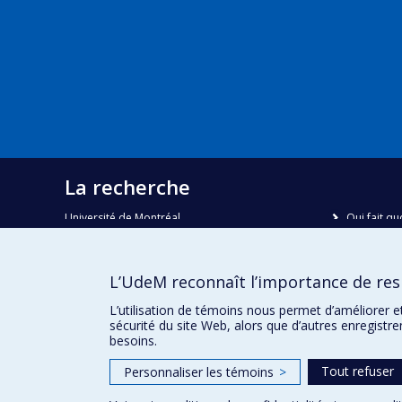
La recherche
Université de Montréal
Qui fait qu
C.P. 6128, succursale Centre-ville
Nous trou
Montréal, Québec, Canada
H3C 3J7
Plan du sit
L’UdeM reconnaît l’importance de resp
Accessibili
Courriel:
recherche@umontreal.ca
L’utilisation de témoins nous permet d’améliorer e
sécurité du site Web, alors que d’autres enregistr
besoins.
Tout refuser
Personnaliser les témoins
>