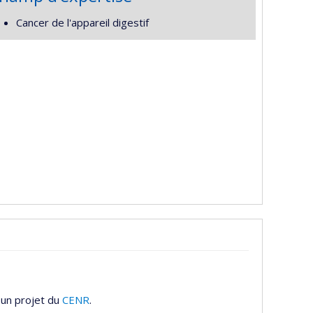
Cancer de l'appareil digestif
 un projet du
CENR
.