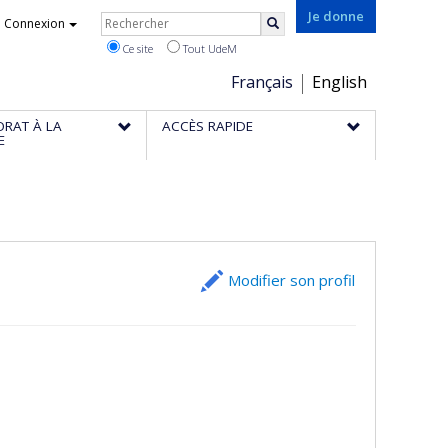
Rechercher
Je donne
Connexion
Rechercher
Ce site
Tout UdeM
Choix
Français
English
de
ORAT À LA
ACCÈS RAPIDE
la
E
langue
Modifier son profil