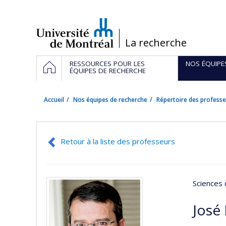
Passer
au
contenu
/
La recherche
Navigation
ACCUEIL
RESSOURCES POUR LES
NOS ÉQUIPE
principale
ÉQUIPES DE RECHERCHE
Accueil
Nos équipes de recherche
Répertoire des professe
Retour à la liste des professeurs
Sciences 
José 