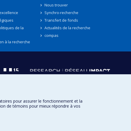
Nous trouver
'excellence
Synchro-recherche
tégiques
Transfert de fonds
litiques de la
Actualités de la recherche
compas
en à la recherche
atoires pour assurer le fonctionnement et la
sation de témoins pour mieux répondre à vos