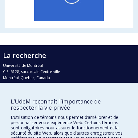
La recherche
Université de Montréal
C.P. 6128, succursale Centre-ville
Montréal, Québec, Canada
H3C 3J7
Courriel:
recherche@umontreal.ca
L’UdeM reconnaît l’importance de
Qui fait quoi?
respecter la vie privée
Nous trouver
L’utilisation de témoins nous permet d’améliorer et de
personnaliser votre expérience Web. Certains témoins
Plan du site
sont obligatoires pour assurer le fonctionnement et la
sécurité du site Web, alors que d’autres enregistrent vos
Accessibilité