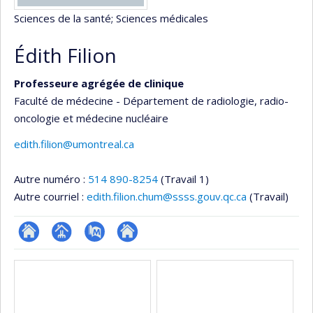
Sciences de la santé
; Sciences médicales
Édith Filion
Professeure agrégée de clinique
Faculté de médecine - Département de radiologie, radio-
oncologie et médecine nucléaire
edith.filion@umontreal.ca
Autre numéro :
514 890-8254
(Travail 1)
Autre courriel :
edith.filion.chum@ssss.gouv.qc.ca
(Travail)
ResearchGate
Page
PubMed
Autre
Médias
professionnelle
site
(faculté,département,école)
web