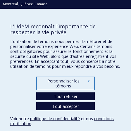
Montréal, Québec, Canada
H3C 3J7
Courriel:
recherche@umontreal.ca
L’UdeM reconnaît l’importance de
Qui fait quoi?
respecter la vie privée
Nous trouver
L’utilisation de témoins nous permet d’améliorer et de
personnaliser votre expérience Web. Certains témoins
Plan du site
sont obligatoires pour assurer le fonctionnement et la
sécurité du site Web, alors que d’autres enregistrent vos
Accessibilité
préférences. En acceptant tout, vous consentez à notre
utilisation de témoins pour mieux répondre à vos besoins.
Personnaliser les
>
témoins
Tout refuser
Tout accepter
Confidentialité
Voir notre
politique de confidentialité
et nos
conditions
Conditions d’utilisation
d’utilisation
.
Paramètres des témoins