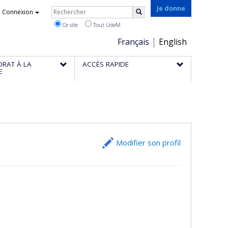
Rechercher
Je donne
Connexion
Rechercher
Ce site
Tout UdeM
Choix
Français
English
de
ORAT À LA
ACCÈS RAPIDE
la
E
langue
Modifier son profil