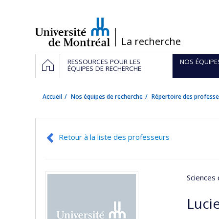
Passer
au
contenu
/
La recherche
Navigation
ACCUEIL
RESSOURCES POUR LES
NOS ÉQUIPE
principale
ÉQUIPES DE RECHERCHE
Accueil
Nos équipes de recherche
Répertoire des professe
Retour à la liste des professeurs
Sciences 
Luci