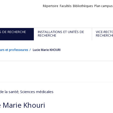
Liens
Répertoire
Facultés
Bibliothèques
Plan campus
externes
S DE RECHERCHE
INSTALLATIONS ET UNITÉS DE
VICE-RECT
RECHERCHE
RECHERCH
urs et professeures
Lucie Marie KHOURI
de la santé
; Sciences médicales
e Marie Khouri