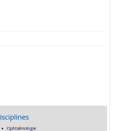
isciplines
Ophtalmologie