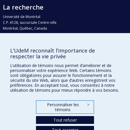
La recherche
Université de Montréal
C.P. 6128, succursale Centre-ville
Montréal, Québec, Canada
H3C 3J7
Courriel:
recherche@umontreal.ca
L’UdeM reconnaît l’importance de
Qui fait quoi?
respecter la vie privée
Nous trouver
L’utilisation de témoins nous permet d’améliorer et de
personnaliser votre expérience Web. Certains témoins
Plan du site
sont obligatoires pour assurer le fonctionnement et la
sécurité du site Web, alors que d’autres enregistrent vos
Accessibilité
préférences. En acceptant tout, vous consentez à notre
utilisation de témoins pour mieux répondre à vos besoins.
Personnaliser les
>
témoins
Tout refuser
Tout accepter