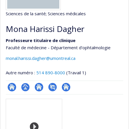
Sciences de la santé
; Sciences médicales
Mona Harissi Dagher
Professeure titulaire de clinique
Faculté de médecine - Département d'ophtalmologie
monal.harissi.dagher@umontreal.ca
Autre numéro :
514 890-8000
(Travail 1)
ResearchGate
Page
Site
PubMed
Autre
Médias
professionnelle
web
site
(faculté,département,école)
de
web
l’unité
de