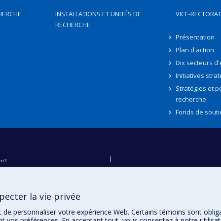
HERCHE
INSTALLATIONS ET UNITÉS DE
VICE-RECTORAT
RECHERCHE
Présentation
Plan d'action
Dix secteurs d
Initiatives stra
Stratégies et po
recherche
Fonds de souti
oi?
ver
e
ecter la vie privée
té
t de personnaliser votre expérience Web. Certains témoins sont oblig
ent vos préférences. En acceptant tout, vous consentez à notre utili