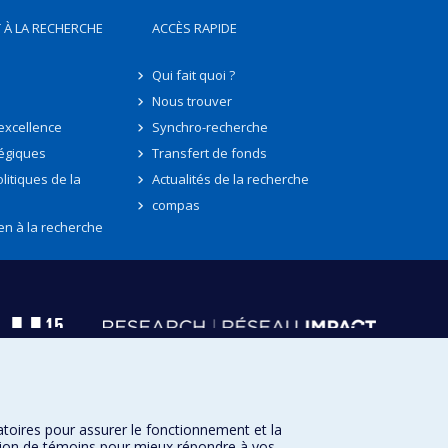
 À LA RECHERCHE
ACCÈS RAPIDE
Qui fait quoi ?
Nous trouver
'excellence
Synchro-recherche
tégiques
Transfert de fonds
litiques de la
Actualités de la recherche
compas
en à la recherche
atoires pour assurer le fonctionnement et la
sation de témoins pour mieux répondre à vos