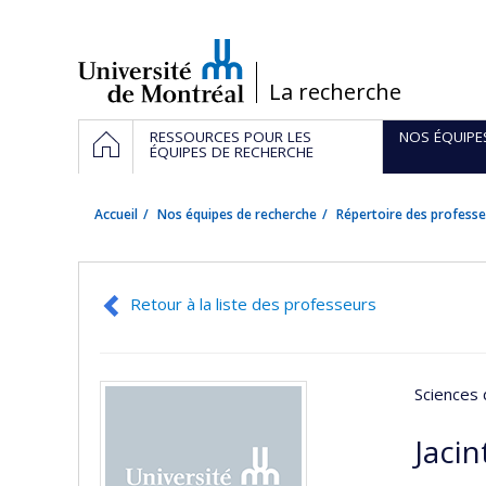
Passer
au
contenu
/
La recherche
Navigation
ACCUEIL
RESSOURCES POUR LES
NOS ÉQUIPE
principale
ÉQUIPES DE RECHERCHE
Accueil
Nos équipes de recherche
Répertoire des professe
Retour à la liste des professeurs
Sciences 
Jaci