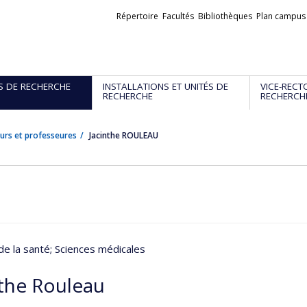
Liens
Répertoire
Facultés
Bibliothèques
Plan campus
externes
S DE RECHERCHE
INSTALLATIONS ET UNITÉS DE
VICE-RECT
RECHERCHE
RECHERCH
urs et professeures
Jacinthe ROULEAU
de la santé
; Sciences médicales
nthe Rouleau