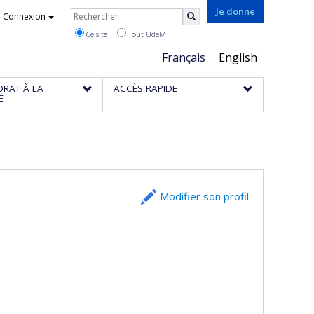
Rechercher
Je donne
Connexion
Rechercher
Ce site
Tout UdeM
Choix
Français
English
de
ORAT À LA
ACCÈS RAPIDE
la
E
langue
Modifier son profil