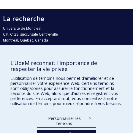
La recherche
Université de Montréal
C.P. 6128, succursale Centre-ville
Montréal, Québec, Canada
H3C 3J7
Courriel:
recherche@umontreal.ca
L’UdeM reconnaît l’importance de
Qui fait quoi?
respecter la vie privée
Nous trouver
L’utilisation de témoins nous permet d’améliorer et de
personnaliser votre expérience Web. Certains témoins
Plan du site
sont obligatoires pour assurer le fonctionnement et la
sécurité du site Web, alors que d’autres enregistrent vos
Accessibilité
préférences. En acceptant tout, vous consentez à notre
utilisation de témoins pour mieux répondre à vos besoins.
Personnaliser les
>
témoins