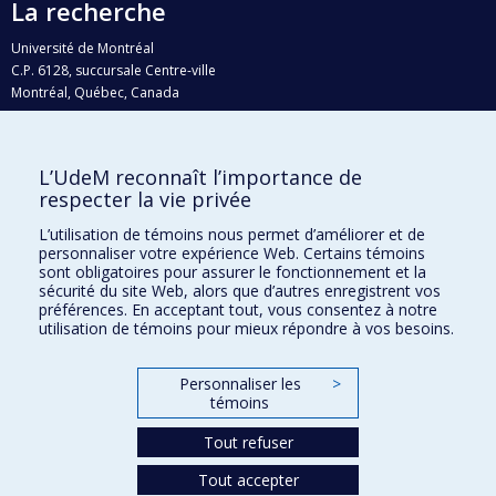
La recherche
Université de Montréal
C.P. 6128, succursale Centre-ville
Montréal, Québec, Canada
H3C 3J7
Courriel:
recherche@umontreal.ca
L’UdeM reconnaît l’importance de
Qui fait quoi?
respecter la vie privée
Nous trouver
L’utilisation de témoins nous permet d’améliorer et de
personnaliser votre expérience Web. Certains témoins
Plan du site
sont obligatoires pour assurer le fonctionnement et la
sécurité du site Web, alors que d’autres enregistrent vos
Accessibilité
préférences. En acceptant tout, vous consentez à notre
utilisation de témoins pour mieux répondre à vos besoins.
Personnaliser les
>
témoins
Tout refuser
Tout accepter