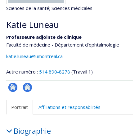
Sciences de la santé
; Sciences médicales
Katie Luneau
Professeure adjointe de clinique
Faculté de médecine - Département d'ophtalmologie
katie.luneau@umontreal.ca
Autre numéro :
514 890-8278
(Travail 1)
ResearchGate
Site
web
Portrait
Affiliations et responsabilités
de
l’unité
Portrait
de
Biographie
recherche