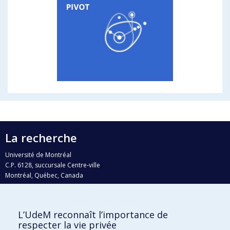
La recherche
Université de Montréal
C.P. 6128, succursale Centre-ville
Montréal, Québec, Canada
H3C 3J7
Courriel:
recherche@umontreal.ca
L’UdeM reconnaît l’importance de
Qui fait quoi?
respecter la vie privée