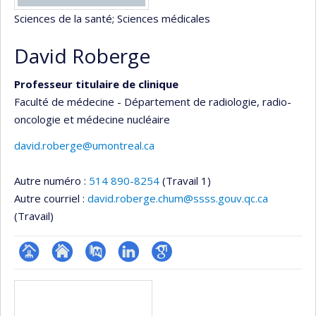
Sciences de la santé
; Sciences médicales
David Roberge
Professeur titulaire de clinique
Faculté de médecine - Département de radiologie, radio-
oncologie et médecine nucléaire
david.roberge@umontreal.ca
Autre numéro :
514 890-8254
(Travail 1)
Autre courriel :
david.roberge.chum@ssss.gouv.qc.ca
(Travail)
Page
Site
PubMed
LinkedIn
Google
Médias
professionnelle
web
Scholar
(faculté,département,école)
de