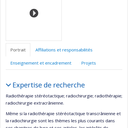
l’unité
de
recherche
Portrait
Affiliations et responsabilités
Enseignement et encadrement
Projets
Portrait
Expertise de recherche
Radiothérapie stéréotactique; radiochirurgie; radiothérapie;
radiochirurgie extracrânienne.
Même si la radiothérapie stéréotactique transcrânienne et
la radiochirurgie sont les thèmes les plus courants dans
ses chapitres de livre et ses articles, les intérêts de