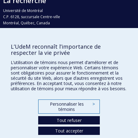
La recherche
Université de Montréal
C.P. 6128, succursale Centre-ville
Montréal, Québec, Canada
H3C 3J7
Courriel:
recherche@umontreal.ca
L’UdeM reconnaît l’importance de
Qui fait quoi?
respecter la vie privée
Nous trouver
L’utilisation de témoins nous permet d’améliorer et de
personnaliser votre expérience Web. Certains témoins
Plan du site
sont obligatoires pour assurer le fonctionnement et la
sécurité du site Web, alors que d’autres enregistrent vos
Accessibilité
préférences. En acceptant tout, vous consentez à notre
utilisation de témoins pour mieux répondre à vos besoins.
Personnaliser les
>
témoins
Tout refuser
Tout accepter