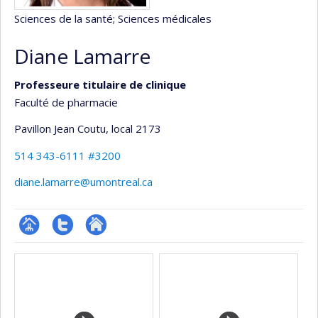
Sciences de la santé
; Sciences médicales
Diane Lamarre
Professeure titulaire de clinique
Faculté de pharmacie
Pavillon Jean Coutu
, local 2173
514 343-6111 #3200
diane.lamarre@umontreal.ca
Page
Compte
Autre
Médias
professionnelle
Twitter
site
(faculté,département,école)
web