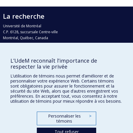
La recherche
Université de Montréal
C.P. 6128, succursale Centre-ville
Montréal, Québec, Canada
H3C 3J7
Courriel:
recherche@umontreal.ca
L’UdeM reconnaît l’importance de
Qui fait quoi?
respecter la vie privée
Nous trouver
L’utilisation de témoins nous permet d’améliorer et de
personnaliser votre expérience Web. Certains témoins
Plan du site
sont obligatoires pour assurer le fonctionnement et la
sécurité du site Web, alors que d’autres enregistrent vos
Accessibilité
préférences. En acceptant tout, vous consentez à notre
utilisation de témoins pour mieux répondre à vos besoins.
Personnaliser les
>
témoins
Tout refuser