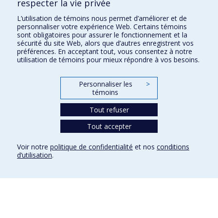
respecter la vie privée
Montréal, Québec, Canada
H3C 3J7
L’utilisation de témoins nous permet d’améliorer et de
personnaliser votre expérience Web. Certains témoins
Courriel:
recherche@umontreal.ca
sont obligatoires pour assurer le fonctionnement et la
sécurité du site Web, alors que d’autres enregistrent vos
Qui fait quoi?
préférences. En acceptant tout, vous consentez à notre
utilisation de témoins pour mieux répondre à vos besoins.
Nous trouver
Plan du site
Personnaliser les
>
témoins
Accessibilité
Tout refuser
Tout accepter
Voir notre
politique de confidentialité
et nos
conditions
d’utilisation
.
Confidentialité
Conditions d’utilisation
Paramètres des témoins