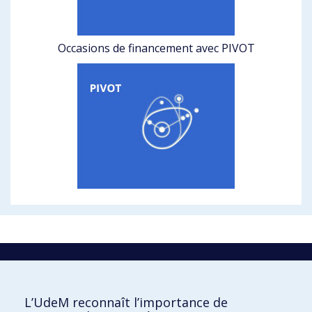
Occasions de financement avec PIVOT
La recherche
Université de Montréal
L’UdeM reconnaît l’importance de
C.P. 6128, succursale Centre-ville