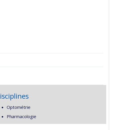
isciplines
Optométrie
Pharmacologie