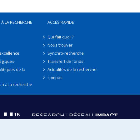
 À LA RECHERCHE
ACCÈS RAPIDE
Qui fait quoi ?
Nous trouver
'excellence
Synchro-recherche
tégiques
Transfert de fonds
litiques de la
Actualités de la recherche
compas
en à la recherche