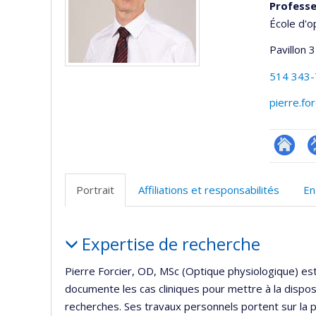
Profess
École d'o
Pavillon 3
514 343
pierre.fo
Researc
P
p
Portrait
Affiliations et responsabilités
En
(
Portrait
Expertise de recherche
Pierre Forcier, OD, MSc (Optique physiologique) est
documente les cas cliniques pour mettre à la disposi
recherches. Ses travaux personnels portent sur la pat