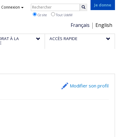
Rechercher
Je donne
Connexion
Rechercher
Ce site
Tout UdeM
Choix
Français
English
de
ORAT À LA
ACCÈS RAPIDE
la
E
langue
Modifier son profil