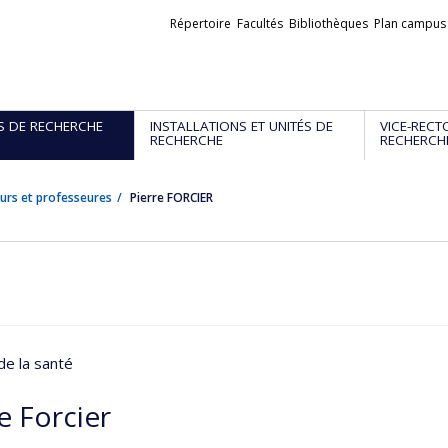
Liens
Répertoire
Facultés
Bibliothèques
Plan campus
externes
S DE RECHERCHE
INSTALLATIONS ET UNITÉS DE
VICE-RECT
RECHERCHE
RECHERCH
urs et professeures
Pierre FORCIER
de la santé
e Forcier