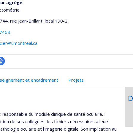
eur agrégé
ptométrie
744, rue Jean-Brillant
, local 190-2
-7468
rcier@umontreal.ca
hGate
age
rofessionnelle
seignement et encadrement
Projets
faculté,département,école)
D
 responsable du module clinique de santé oculaire. Il
tion de ses collègues, les fichiers nécessaires à leurs
hologie oculaire et l’imagerie digitale. Son implication au