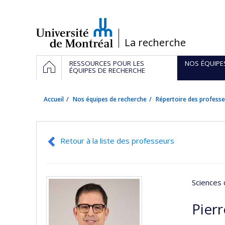
Passer
au
contenu
/
La recherche
Navigation
ACCUEIL
RESSOURCES POUR LES
NOS ÉQUIPE
principale
ÉQUIPES DE RECHERCHE
Accueil
Nos équipes de recherche
Répertoire des professe
Retour à la liste des professeurs
Sciences 
Pierr