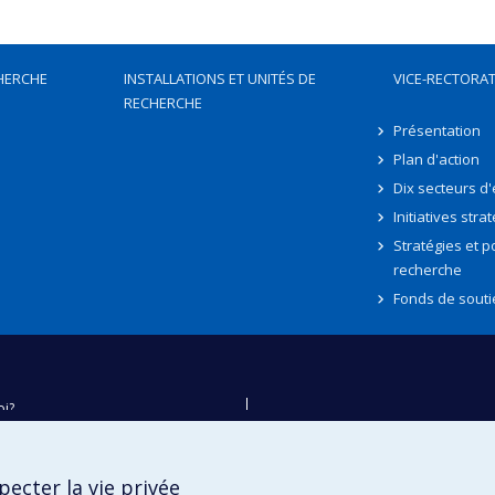
HERCHE
INSTALLATIONS ET UNITÉS DE
VICE-RECTORAT
RECHERCHE
Présentation
Plan d'action
Dix secteurs d
Initiatives stra
Stratégies et po
recherche
Fonds de souti
oi?
ver
e
ecter la vie privée