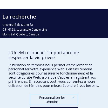
La recherche
Université de Montréal
C.P. 6128, succursale Centre-ville
Montréal, Québec, Canada
H3C 3J7
Courriel:
recherche@umontreal.ca
L’UdeM reconnaît l’importance de
Qui fait quoi?
respecter la vie privée
Nous trouver
L’utilisation de témoins nous permet d’améliorer et de
personnaliser votre expérience Web. Certains témoins
Plan du site
sont obligatoires pour assurer le fonctionnement et la
sécurité du site Web, alors que d’autres enregistrent vos
Accessibilité
préférences. En acceptant tout, vous consentez à notre
utilisation de témoins pour mieux répondre à vos besoins.
Personnaliser les
>
témoins