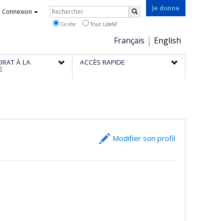
Rechercher
Je donne
Connexion
Rechercher
Ce site
Tout UdeM
Choix
Français
English
de
ORAT À LA
ACCÈS RAPIDE
la
E
langue
Modifier son profil