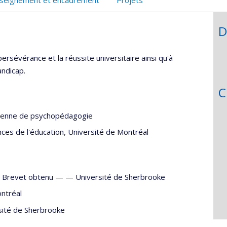
,département,école)
web
D
rsévérance et la réussite universitaire ainsi qu'à
andicap.
C
dienne de psychopédagogie
nces de l'éducation, Université de Montréal
) - Brevet obtenu — —
Université de Sherbrooke
ntréal
sité de Sherbrooke