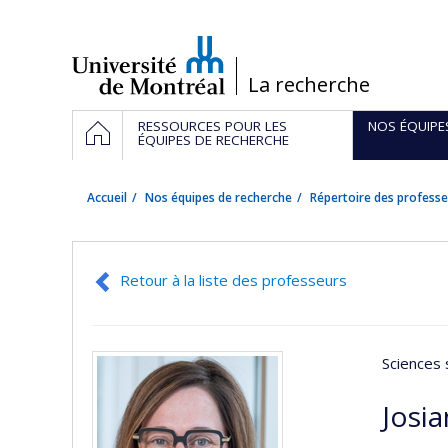
Passer
au
contenu
/
La recherche
Navigation
ACCUEIL
RESSOURCES POUR LES
NOS ÉQUIPE
principale
ÉQUIPES DE RECHERCHE
Accueil
Nos équipes de recherche
Répertoire des professe
Retour à la liste des professeurs
Sciences 
Josi