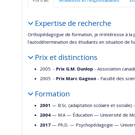
(faculté
Portrait
Expertise de recherche
Orthopédagogue de formation, je m'intéresse à la pe
l'autodétermination des étudiants en situation de h
Prix et distinctions
2005 -
Prix G.M. Dunlop
- Association cana
2005 -
Prix Marc Gagnon
- Faculté des scie
Formation
2001
— B.Sc. (adaptation scolaire et sociale
2004
— M.A —
Éducation
—
Université de Mo
2017
— Ph.D. —
Psychopédagogie
—
Univer