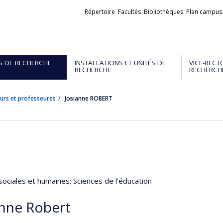
Liens
Répertoire
Facultés
Bibliothèques
Plan campus
externes
S DE RECHERCHE
INSTALLATIONS ET UNITÉS DE
VICE-RECT
RECHERCHE
RECHERCH
urs et professeures
Josianne ROBERT
sociales et humaines
; Sciences de l’éducation
anne Robert