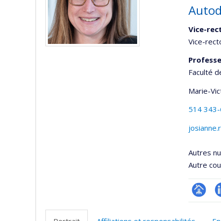
Autod
Vice-rec
Vice-rect
Professe
Faculté d
Marie-Vic
514 343
josianne
Autres n
Autre cour
Page
L
professi
Portrait
Affiliations et responsabilités
En