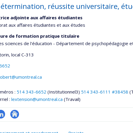
étermination, réussite universitaire, ét
trice adjointe aux affaires étudiantes
orat aux affaires étudiantes et aux études
ure de formation pratique titulaire
es sciences de l'éducation - Département de psychopédagogie e
torin
, local C-313
-6652
.robert@umontreal.ca
uméros :
514 343-6652
(Institutionnel3)
514 343-6111 #38458
(
riel :
lextension@umontreal.ca
(Travail)
inkedIn
Autre
onnelle
site
seignement et encadrement
Projets