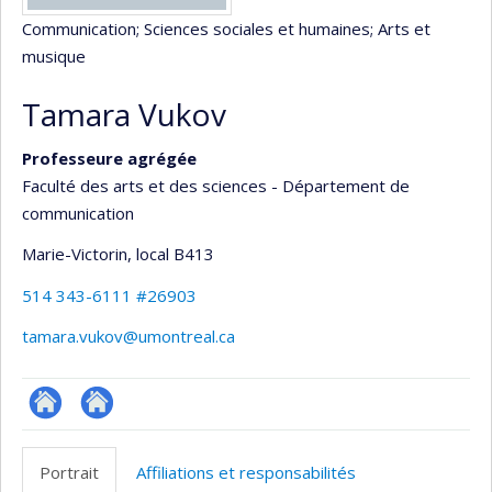
Communication
; Sciences sociales et humaines
; Arts et
musique
Tamara Vukov
Professeure agrégée
Faculté des arts et des sciences - Département de
communication
Marie-Victorin
, local B413
514 343-6111 #26903
tamara.vukov@umontreal.ca
Site
Autre
web
site
Portrait
Affiliations et responsabilités
de
web