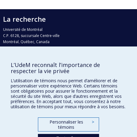
La recherche
Université de Montréal
C.P. 6128, succursale Centre-ville
Montréal, Québec, Canada
H3C 3J7
Courriel:
recherche@umontreal.ca
L’UdeM reconnaît l’importance de
Qui fait quoi?
respecter la vie privée
Nous trouver
L’utilisation de témoins nous permet d’améliorer et de
personnaliser votre expérience Web. Certains témoins
Plan du site
sont obligatoires pour assurer le fonctionnement et la
sécurité du site Web, alors que d’autres enregistrent vos
Accessibilité
préférences. En acceptant tout, vous consentez à notre
utilisation de témoins pour mieux répondre à vos besoins.
Personnaliser les
>
témoins