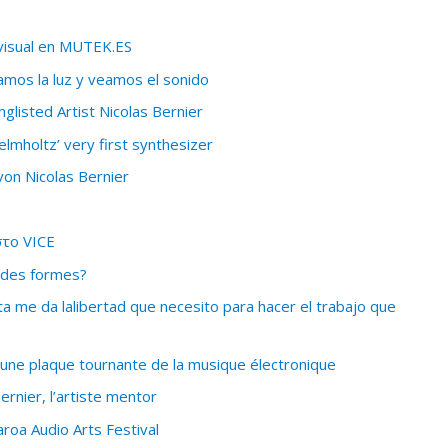
 visual en MUTEK.ES
amos la luz y veamos el sonido
listed Artist Nicolas Bernier
holtz’ very first synthesizer
on Nicolas Bernier
στο VICE
 des formes?
ta me da lalibertad que necesito para hacer el trabajo que
e plaque tournante de la musique électronique
rnier, l’artiste mentor
roa Audio Arts Festival