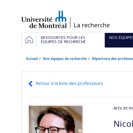
Passer
au
contenu
/
La recherche
Navigation
ACCUEIL
RESSOURCES POUR LES
NOS ÉQUIPE
principale
ÉQUIPES DE RECHERCHE
Accueil
Nos équipes de recherche
Répertoire des professe
Retour à la liste des professeurs
Arts et m
Nico