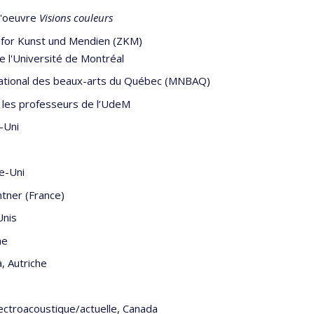
 l'oeuvre
Visions couleurs
m for Kunst und Mendien (ZKM)
e l'Université de Montréal
national des beaux-arts du Québec (MNBAQ)
 les professeurs de l’UdeM
-Uni
e-Uni
tner (France)
Unis
he
, Autriche
ectroacoustique/actuelle, Canada