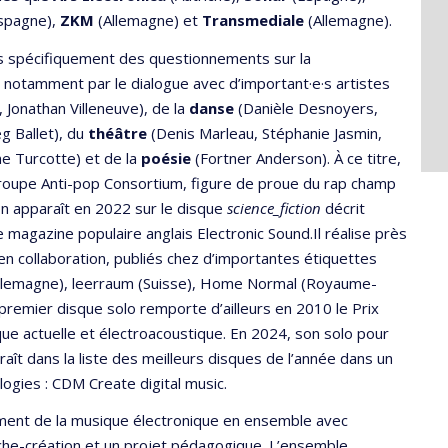
spagne),
ZKM
(Allemagne) et
Transmediale
(Allemagne).
us spécifiquement des questionnements sur la
t notamment par le dialogue avec d’important·e·s artistes
Jonathan Villeneuve), de la
danse
(Danièle Desnoyers,
g Ballet), du
théâtre
(Denis Marleau, Stéphanie Jasmin,
e Turcotte) et de la
poésie
(Fortner Anderson). À ce titre,
groupe Anti-pop Consortium, figure de proue du rap champ
ion apparaît en 2022 sur le disque
science_fiction
décrit
 magazine populaire anglais Electronic Sound.Il réalise près
en collaboration, publiés chez d’importantes étiquettes
 (Allemagne), leerraum (Suisse), Home Normal (Royaume-
remier disque solo remporte d’ailleurs en 2010 le Prix
ue actuelle et électroacoustique. En 2024, son solo pour
aît dans la liste des meilleurs disques de l’année dans un
ogies : CDM Create digital music.
ment de la musique électronique en ensemble avec
erche-création et un projet pédagogique. L’ensemble