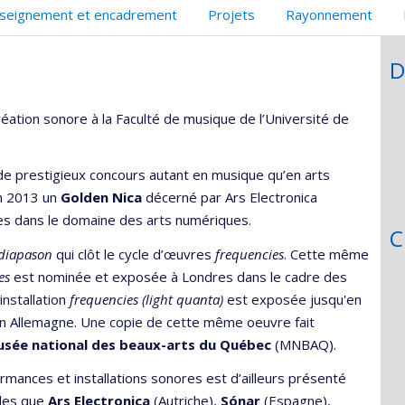
seignement et encadrement
Projets
Rayonnement
D
éation sonore à la Faculté de musique de l’Université de
de prestigieux concours autant en musique qu’en arts
n 2013 un
Golden Nica
décerné par Ars Electronica
ces dans le domaine des arts numériques.
C
 diapason
qui clôt le cycle d’œuvres
frequencies
. Cette même
es
est nominée et exposée à Londres dans le cadre des
installation
frequencies (light quanta)
est exposée jusqu'en
n Allemagne. Une copie de cette même oeuvre fait
sée national des beaux-arts du Québec
(MNBAQ).
rmances et installations sonores est d’ailleurs présenté
lles que
Ars Electronica
(Autriche),
Sónar
(Espagne),