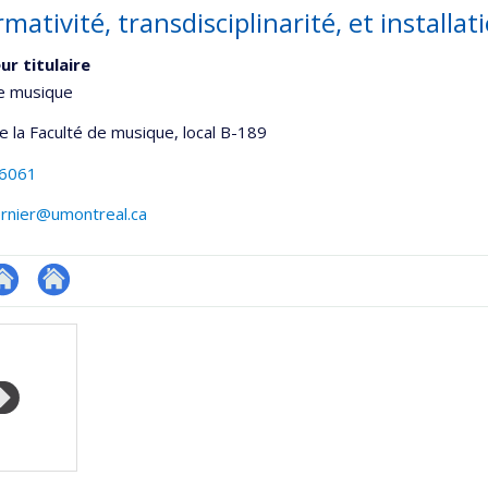
mativité, transdisciplinarité, et installa
ur titulaire
de musique
de la Faculté de musique
, local B-189
-6061
ernier@umontreal.ca
te
Autre
onnelle
eb
site
,département,école)
e
web
unité
e
echerche