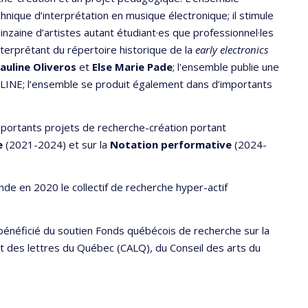
hnique d’interprétation en musique électronique; il stimule
inzaine d’artistes autant étudiant·es que professionnel·les
nterprétant du répertoire historique de la
early electronics
auline Oliveros
et
Else Marie Pade
; l'ensemble publie une
e LINE; l’ensemble se produit également dans d’importants
ortants projets de recherche-création portant
e
(2021-2024) et sur la
Notation performative
(2024-
onde en 2020 le collectif de recherche hyper-actif
énéficié du soutien Fonds québécois de recherche sur la
 et des lettres du Québec (CALQ), du Conseil des arts du