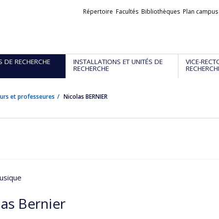
Liens
Répertoire
Facultés
Bibliothèques
Plan campus
externes
S DE RECHERCHE
INSTALLATIONS ET UNITÉS DE
VICE-RECT
RECHERCHE
RECHERCH
urs et professeures
Nicolas BERNIER
usique
las Bernier