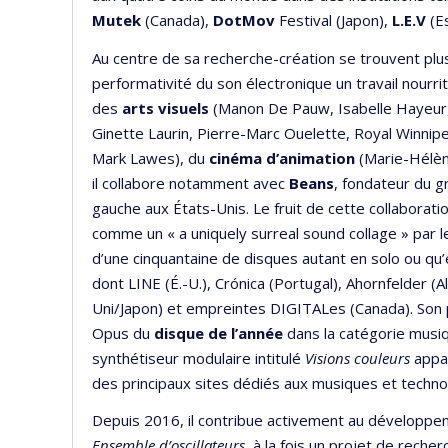
Mutek
(Canada),
DotMov
Festival (Japon),
L.E.V
(E
Au centre de sa recherche-création se trouvent pl
performativité du son électronique un travail nourri
des
arts visuels
(Manon De Pauw, Isabelle Hayeur, 
Ginette Laurin, Pierre-Marc Ouelette, Royal Winnipe
Mark Lawes), du
cinéma d’animation
(Marie-Hélèn
il collabore notamment avec
Beans
, fondateur du 
gauche aux États-Unis. Le fruit de cette collaborat
comme un « a uniquely surreal sound collage » par le
d’une cinquantaine de disques autant en solo ou qu’
dont LINE (É.-U.), Crónica (Portugal), Ahornfelder
Uni/Japon) et empreintes DIGITALes (Canada). Son p
Opus du
disque de l’année
dans la catégorie musiq
synthétiseur modulaire intitulé
Visions couleurs
appar
des principaux sites dédiés aux musiques et technol
Depuis 2016, il contribue activement au développe
Ensemble d’oscillateurs
, à la fois un projet de rech