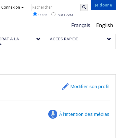
Rechercher
Je donne
Connexion
Rechercher
Ce site
Tout UdeM
Choix
Français
English
de
ORAT À LA
ACCÈS RAPIDE
la
E
langue
Modifier son profil
À l’intention des médias